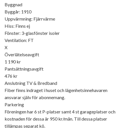
Byggnad
Byggår: 1910
Uppvärmning: Fjärrvärme
Hiss: Finns ej
Fönster: 3-glasfönster isoler
Ventilation: FT
X
Överlåtelseavgift
1 190 kr
Pantsättningsavgift
476 kr
Anslutning TV & Bredband
Fiber finns indraget i huset och lägenhetsinnehavaren
ansvarar själv för abonnemang.
Parkering
Föreningen har 6 st P-platser samt 4 st garageplatser och
kostnaden för dessa är 950 kr/mån. Till dessa platser
tillämpas separat kö.