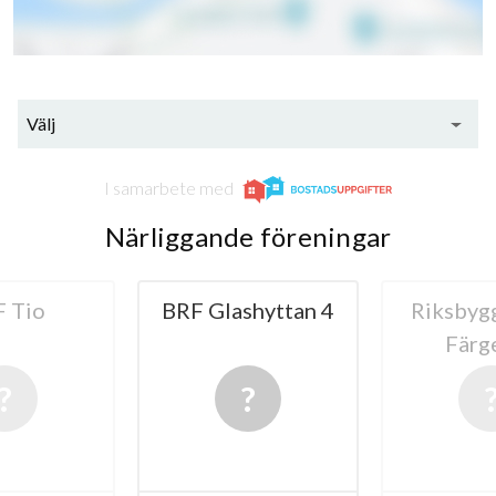
Välj
I samarbete med
Närliggande föreningar
shyttan 4
Riksbyggen BRF
BRF Sm
Färgeriet