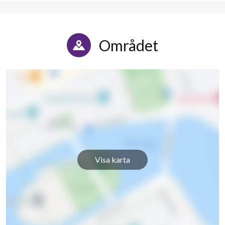
Området
Visa karta