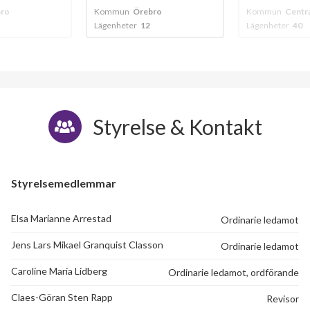
ro
Kommun
Centralt - örebro
Kommun
Örebr
Lägenheter
40
Lägenheter
5
Styrelse & Kontakt
Styrelsemedlemmar
Elsa Marianne Arrestad
Ordinarie ledamot
Jens Lars Mikael Granquist Classon
Ordinarie ledamot
Caroline Maria Lidberg
Ordinarie ledamot, ordförande
Claes-Göran Sten Rapp
Revisor