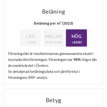
Belåning
Belåning per m² (2023)
LÅG
MELLAN
HÖG
< 3500
3500-6500
>6500
Föreningslån är medlemmarnas gemensamma skuld i
bostadsrättsföreningen. Föreningen har
98%
högre lån
än medelvärdet i Örebro.
Se detaljerad belåningsdata och jämförelse i
föreningens BRF-analys.
Betyg