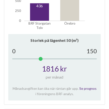
500
436
250
0
BRF Storgatan
Örebro
Tolv
Storlek på lägenhet
50
(m²)
0
150
1816 kr
per månad
Månadsavgiften kan öka när räntan går upp.
Se prognos
i föreningens BRF-analys.