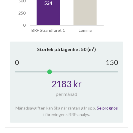
500
524
250
0
BRF Strandfuret 1
Lomma
Storlek på lägenhet
50
(m²)
0
150
2183 kr
per månad
Månadsavgiften kan öka när räntan går upp.
Se prognos
i föreningens BRF-analys.