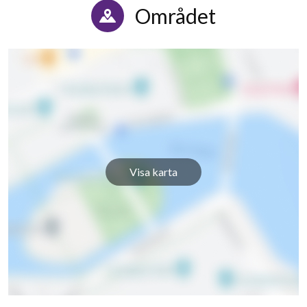
Området
Visa karta