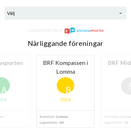
Välj
I samarbete med
Närliggande föreningar
vsporten
BRF Kompassen i
BRF Mid
Lomma
A
B
024
2024
ma
Kommun
Lomma
Kommun
Lomm
Lägenheter
60
Lägenheter
18