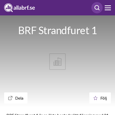
BRF Strandfuret 1
Dela
Följ