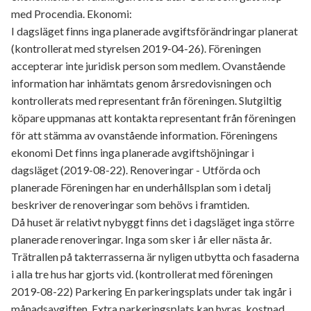
med Procendia. Ekonomi:
I dagsläget finns inga planerade avgiftsförändringar planerat
(kontrollerat med styrelsen 2019-04-26). Föreningen
accepterar inte juridisk person som medlem. Ovanstående
information har inhämtats genom årsredovisningen och
kontrollerats med representant från föreningen. Slutgiltig
köpare uppmanas att kontakta representant från föreningen
för att stämma av ovanstående information. Föreningens
ekonomi Det finns inga planerade avgiftshöjningar i
dagsläget (2019-08-22). Renoveringar - Utförda och
planerade Föreningen har en underhållsplan som i detalj
beskriver de renoveringar som behövs i framtiden.
Då huset är relativt nybyggt finns det i dagsläget inga större
planerade renoveringar. Inga som sker i år eller nästa år.
Trätrallen på takterrasserna är nyligen utbytta och fasaderna
i alla tre hus har gjorts vid. (kontrollerat med föreningen
2019-08-22) Parkering En parkeringsplats under tak ingår i
månadsavgiften. Extra parkeringsplats kan hyras, kostnad