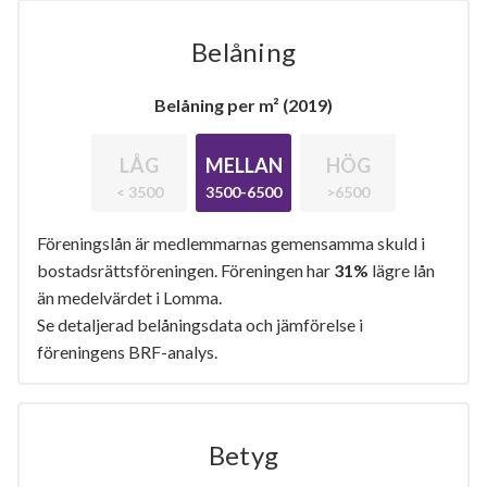
Belåning
Belåning per m² (2019)
LÅG
MELLAN
HÖG
< 3500
3500-6500
>6500
Föreningslån är medlemmarnas gemensamma skuld i
bostadsrättsföreningen. Föreningen har
31%
lägre lån
än medelvärdet i Lomma.
Se detaljerad belåningsdata och jämförelse i
föreningens BRF-analys.
Betyg