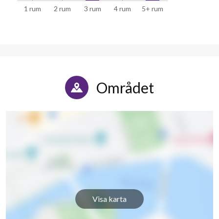
1 rum
2 rum
3 rum
4 rum
5+ rum
Området
Visa karta