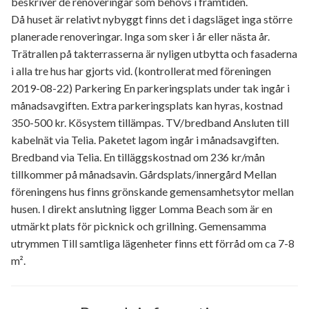
beskriver de renoveringar som behövs i framtiden.
Då huset är relativt nybyggt finns det i dagsläget inga större
planerade renoveringar. Inga som sker i år eller nästa år.
Trätrallen på takterrasserna är nyligen utbytta och fasaderna
i alla tre hus har gjorts vid. (kontrollerat med föreningen
2019-08-22) Parkering En parkeringsplats under tak ingår i
månadsavgiften. Extra parkeringsplats kan hyras, kostnad
350-500 kr. Kösystem tillämpas. TV/bredband Ansluten till
kabelnät via Telia. Paketet lagom ingår i månadsavgiften.
Bredband via Telia. En tilläggskostnad om 236 kr/mån
tillkommer på månadsavin. Gårdsplats/innergård Mellan
föreningens hus finns grönskande gemensamhetsytor mellan
husen. I direkt anslutning ligger Lomma Beach som är en
utmärkt plats för picknick och grillning. Gemensamma
utrymmen Till samtliga lägenheter finns ett förråd om ca 7-8
m².