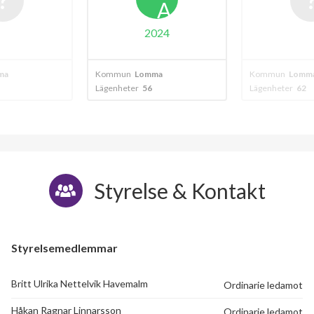
A
024
ma
Kommun
Lomma
Kommun
Lomm
Lägenheter
62
Lägenheter
18
Styrelse & Kontakt
Styrelsemedlemmar
Britt Ulrika Nettelvik Havemalm
Ordinarie ledamot
Håkan Ragnar Linnarsson
Ordinarie ledamot