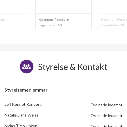
20
torp
Kommun
Perstorp
Kommun
Perst
Lägenheter
53
Lägenheter
90
Styrelse & Kontakt
Styrelsemedlemmar
Leif Kennet Karlberg
Ordinarie ledamot
Natalia Liana Weisz
Ordinarie ledamot
Niclas Timo Unkuri
Ordinarie ledamot