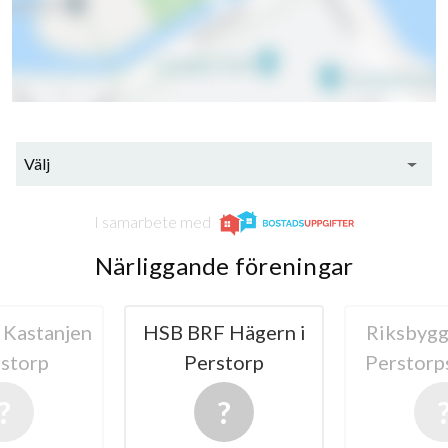
27
lägenheter
Välj
I samarbete med
Närliggande föreningar
 Hägern i
Riksbyggens BRF
HSB BRF 
storp
Perstorpshus nr 3
Pers