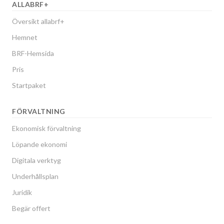
ALLABRF+
Översikt allabrf+
Hemnet
BRF-Hemsida
Pris
Startpaket
FÖRVALTNING
Ekonomisk förvaltning
Löpande ekonomi
Digitala verktyg
Underhållsplan
Juridik
Begär offert