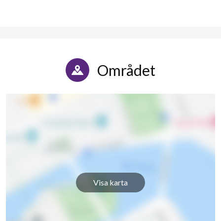
Området
Visa karta