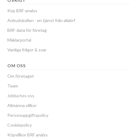
ÖVRIGT
Köp BRF-analys
Anbudskollen - en tjänst från allabrf
BRF-data för företag
Mäklarportal
Vanliga frågor & svar
OM OSS
Om företaget
Team
Jobba hos oss
Allmänna villkor
Personuppgiftspolicy
Cookiepolicy
Köpvillkor BRF analys