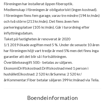
Föreningen har installerat öppen fiberoptik.
Medlemskap i föreningen är obligatoriskt (ingen kostnad).
I föreningen finns fem garage, varav tre mindre (194 kr/mån)
och två större (213 kr/mån). Det finns även fem
parkeringsplatser (105 kr/mån). Går i turordning efter
inflyttningsdatum.
Taket på fastigheten är renoverat år 2020
1/1 2019 ökade avgiften med 5 %. Under de senaste 10 åren
har föreningen höjt vart tredje år med 5% men det finns inga
garantier att det blir så i fortsättningen.
Överlåtelseavgift 500:- betalas av säljaren.
EkonomiDriftskostnad:Driftskostnad med 1 person i
hushålletElkostnad: 2 520 kr/årSumma: 2 520 kr/
årKommentar:Fiber betalar säljaren 399 kr/månad via Telia.
Boendeinformation