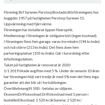
Generell information
Förening:Brf Syrenen PerstorpBostadsrättsföreningens hus
byggdes 1957 på fastigheten Perstorp Syrenen 15.
Uppvärmning med fjärrvärme.
Föreningen har installerat öppen fiberoptik.
Medlemskap i föreningen är obligatoriskt (ingen kostnad).
I föreningen finns fem garage, varav tre mindre (194 kr/mån)
och två större (213 kr/mån). Det finns även fem
parkeringsplatser (105 kr/mån). Går i turordning efter
inflyttningsdatum.
Taket på fastigheten är renoverat år 2020
1/1 2019 ökade avgiften med 5 %. Under de senaste 10 åren
har föreningen höjt vart tredje år med 5% men det finns inga
garantier att det blir så i fortsättningen.
Överlåtelseavgift 500:- betalas av säljaren.
EkonomiDriftskostnad:Driftskostnad med 1 person i
hushålletElkostnad: 2 520 kr/årSumma: 2 520 kr/