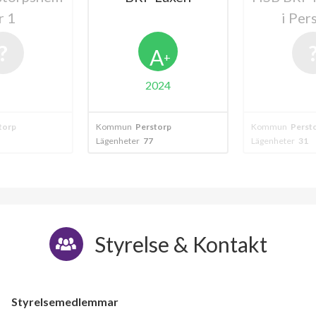
i Perstorp
Pers
A
+
024
torp
Kommun
Perstorp
Kommun
Perst
Lägenheter
31
Lägenheter
31
27
Styrelse & Kontakt
lägenheter
Styrelsemedlemmar