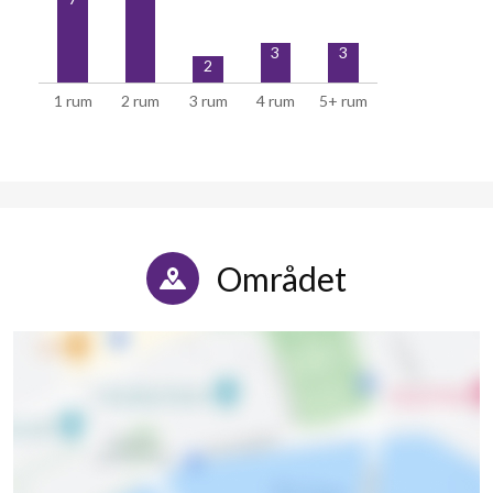
3
3
2
1 rum
2 rum
3 rum
4 rum
5+ rum
Området