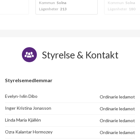
a
Kommun
Solna
Kommun
Solna
3
Lägenheter
180
Lägenheter
97
Styrelse & Kontakt
Styrelsemedlemmar
Evelyn-Ivlin Dibo
Ordinarie ledamot
Inger Kristina Jonasson
Ordinarie ledamot
Linda Maria Kjällén
Ordinarie ledamot
Ozra Kalantar Hormozey
Ordinarie ledamot