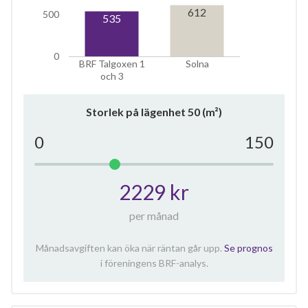
612
500
535
0
BRF Talgoxen 1
Solna
och 3
Storlek på lägenhet
50
(m²)
0
150
2229 kr
per månad
Månadsavgiften kan öka när räntan går upp.
Se prognos
i föreningens BRF-analys.