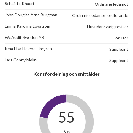
Schaiste Khadri
Ordinarie ledamot
John Douglas Arne Burgman
Ordinarie ledamot, ordförande
Emma Karolina Lövström
Huvudansvarig revisor
WeAudit Sweden AB
Revisor
Irma Elsa Helene Ekegren
Suppleant
Lars Conny Molin
Suppleant
Könsfördelning och snittålder
55
ÅR