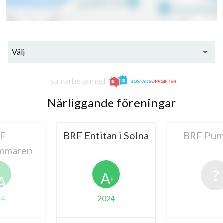
Välj
I samarbete med
Närliggande föreningar
an i Solna
BRF Pumpan 1
BRF Ur
A
+
024
20