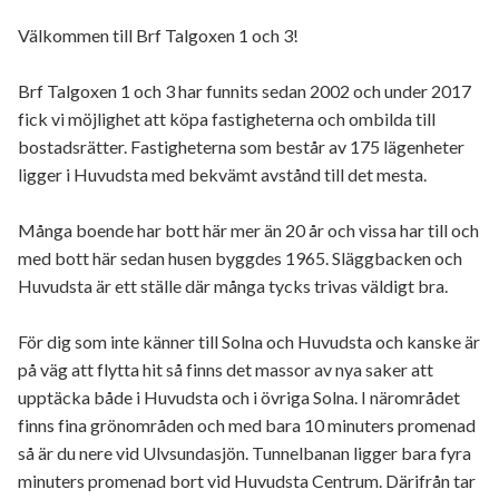
Allmän beskrivning
Välkommen till Brf Talgoxen 1 och 3!
Ekonomi
Brf Talgoxen 1 och 3 har funnits sedan 2002 och under 2017
Utförda renoveringar
fick vi möjlighet att köpa fastigheterna och ombilda till
bostadsrätter. Fastigheterna som består av 175 lägenheter
Planerade renoveringar
ligger i Huvudsta med bekvämt avstånd till det mesta.
Övrigt
Många boende har bott här mer än 20 år och vissa har till och
med bott här sedan husen byggdes 1965. Släggbacken och
Parkeringsplatser
Huvudsta är ett ställe där många tycks trivas väldigt bra.
Gemensamma utrymmen
För dig som inte känner till Solna och Huvudsta och kanske är
på väg att flytta hit så finns det massor av nya saker att
upptäcka både i Huvudsta och i övriga Solna. I närområdet
finns fina grönområden och med bara 10 minuters promenad
så är du nere vid Ulvsundasjön. Tunnelbanan ligger bara fyra
minuters promenad bort vid Huvudsta Centrum. Därifrån tar