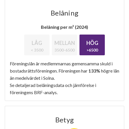
Belåning
Belåning per m² (2024)
LÅG
MELLAN
HÖG
< 3500
3500-6500
>6500
Föreningslån är medlemmarnas gemensamma skuld i
bostadsrättsföreningen. Föreningen har
133%
högre lån
än medelvärdet i Solna.
Se detaljerad belåningsdata och jämförelse i
föreningens BRF-analys.
Betyg