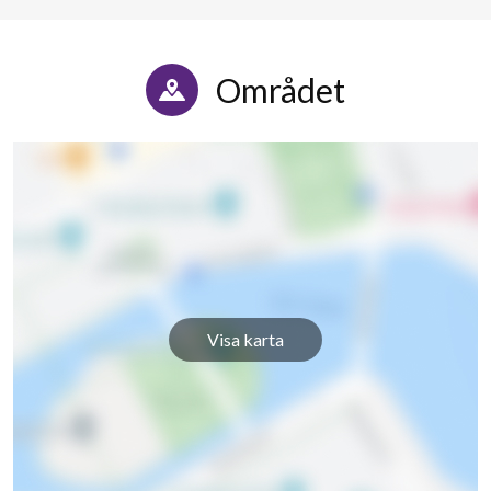
Området
Visa karta