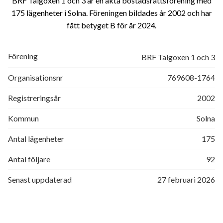
BRF Talgoxen 1 och 3 är en äkta bostadsrättsförening med
175 lägenheter i Solna. Föreningen bildades år 2002 och har
fått betyget B för år 2024
Förening
BRF Talgoxen 1 och 3
Organisationsnr
769608-1764
Registreringsår
2002
Kommun
Solna
Antal lägenheter
175
Antal följare
92
Senast uppdaterad
27 februari 2026