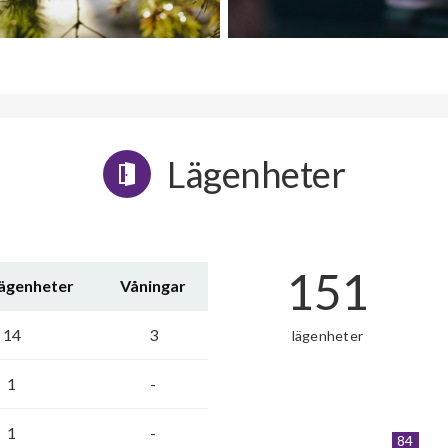
Lägenheter
151
lägenheter
Våningar
14
3
lägenheter
1
-
1
-
84