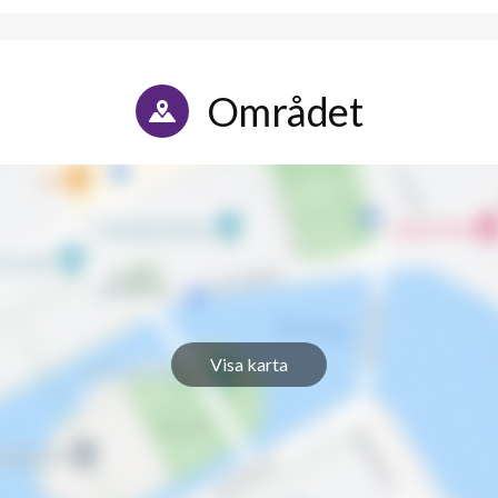
7
2
1
-
Området
1
-
1
-
1
-
1
-
1
-
Visa karta
1
-
1
-