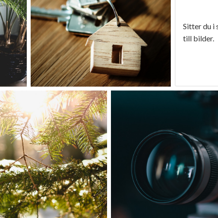
Sitter du i
till bilder.