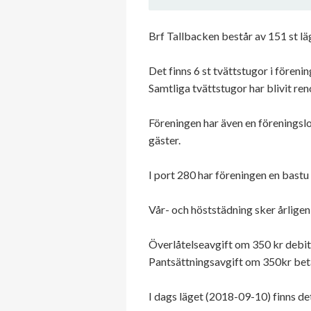
Brf Tallbacken består av 151 st 
Det finns 6 st tvättstugor i föreni
Samtliga tvättstugor har blivit re
Föreningen har även en föreningslo
gäster.
I port 280 har föreningen en bastu
Vår- och höststädning sker årligen 
Överlåtelseavgift om 350 kr debit
Pantsättningsavgift om 350kr beta
I dags läget (2018-09-10) finns det