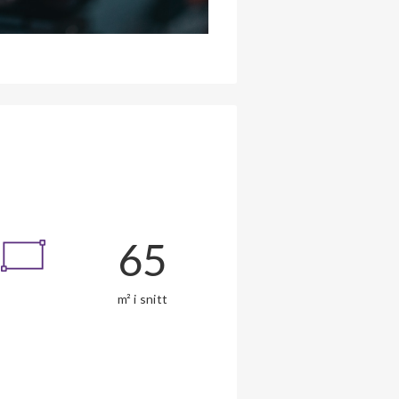
65
m² i snitt