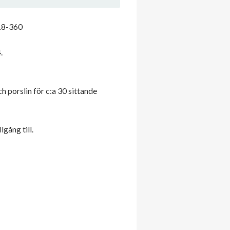
218-360
.
 porslin för c:a 30 sittande
gång till.