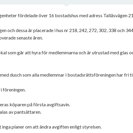
lägenheter fördelade över 16 bostadshus med adress Tallåsvägen 
ngen och dessa är placerade i hus nr 218, 242, 272, 302, 338 och 344
noverade senaste åren.
kal som går att hyra för medlemmarna och är utrustad med glas och
 med dusch som alla medlemmar i bostadsrättsföreningen har fri till
i föreningen.
eras köparen på första avgiftsavin.
las av pantsättaren.
 inga planer om att ändra avgiften enligt styrelsen.