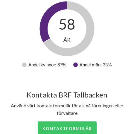
Tallåsvägen 332
1
-
58
Tallåsvägen 334
1
2
Tallåsvägen 336
1
-
ÅR
Tallåsvägen 338
14
3
Tallåsvägen 340
1
2
Andel kvinnor: 67%
Andel män: 33%
Tallåsvägen 342
1
-
Tallåsvägen 344
14
3
Kontakta BRF Tallbacken
Tallåsvägen 346
1
-
Använd vårt kontaktformulär för att nå föreningen eller
förvaltare
Tallåsvägen 348
1
-
KONTAKTFORMULÄR
Tallåsvägen 350
1
-