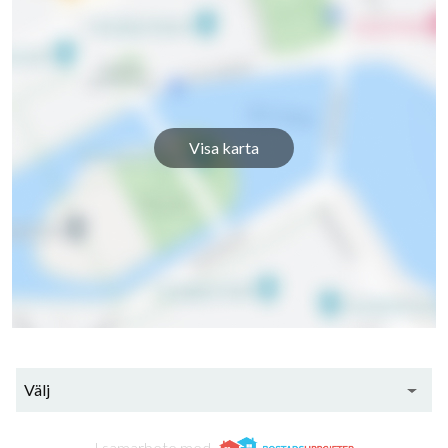
Tallåsvägen 268
1
-
Tallåsvägen 270
1
-
Tallåsvägen 272
14
4
Visa karta
Tallåsvägen 274
1
-
Tallåsvägen 276
1
-
Tallåsvägen 284
1
-
151
Tallåsvägen 286
1
-
Tallåsvägen 288
1
-
lägenheter
Välj
Tallåsvägen 290
1
-
I samarbete med