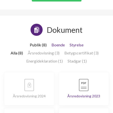
Tallåsvägen 352
1
-
Tallåsvägen 354
1
-
Dokument
Tallåsvägen 356
1
-
Publik (8)
Boende
Styrelse
Tallåsvägen 358
1
-
Alla (8)
Årsredovisning (3)
Betygscertifikat (3)
Tallåsvägen 360
1
-
Energideklaration (1)
Stadgar (1)
Årsredovisning 2024
Årsredovisning 2023