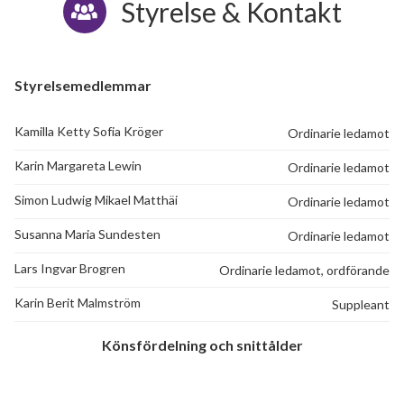
Styrelse & Kontakt
Tallåsvägen 312
1
-
Tallåsvägen 314
1
-
Styrelsemedlemmar
Tallåsvägen 316
1
-
Kamilla Ketty Sofia Kröger
Ordinarie ledamot
Tallåsvägen 318
1
-
Karin Margareta Lewin
Ordinarie ledamot
Tallåsvägen 320
1
-
Simon Ludwig Mikael Matthäi
Ordinarie ledamot
Tallåsvägen 322
1
2
Susanna Maria Sundesten
Ordinarie ledamot
Tallåsvägen 324
1
-
Lars Ingvar Brogren
Ordinarie ledamot, ordförande
Karin Berit Malmström
Suppleant
Tallåsvägen 326
1
-
Könsfördelning och snittålder
Tallåsvägen 328
1
-
Tallåsvägen 330
1
-