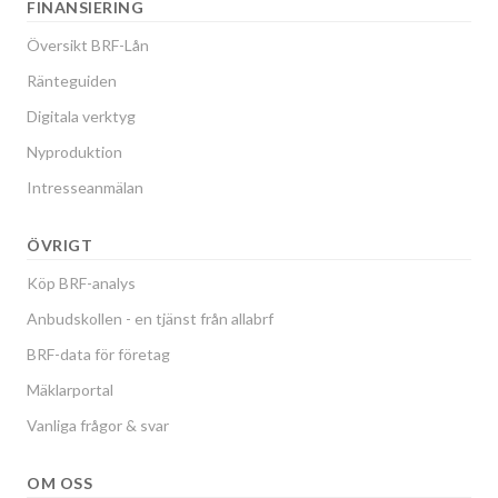
FINANSIERING
Översikt BRF-Lån
Ränteguiden
Digitala verktyg
Nyproduktion
Intresseanmälan
ÖVRIGT
Köp BRF-analys
Anbudskollen - en tjänst från allabrf
BRF-data för företag
Mäklarportal
Vanliga frågor & svar
OM OSS