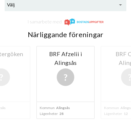
Välj
I samarbete med
Närliggande föreningar
tergöken
BRF Afzelii i
BRF O
Alingsås
Alin
gsås
Kommun
Alingsås
Kommun
Alings
Lägenheter
28
Lägenheter
12