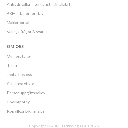
Anbudskollen - en tjänst från allabrf
BRF-data för företag
Mäklarportal
Vanliga frågor & svar
OM OSS
Om företaget
Team
Jobba hos oss
Allmänna villkor
Personuppgiftspolicy
Cookiepolicy
Köpvillkor BRF analys
Copyright © ABRF Technologies AB 2026