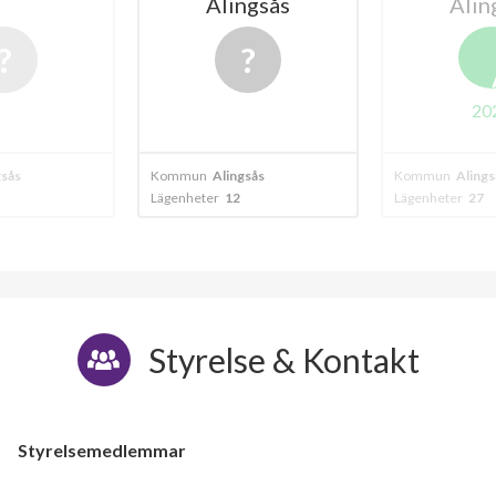
Alingsås
Alin
20
gsås
Kommun
Alingsås
Kommun
Alings
Lägenheter
12
Lägenheter
27
Styrelse & Kontakt
Styrelsemedlemmar