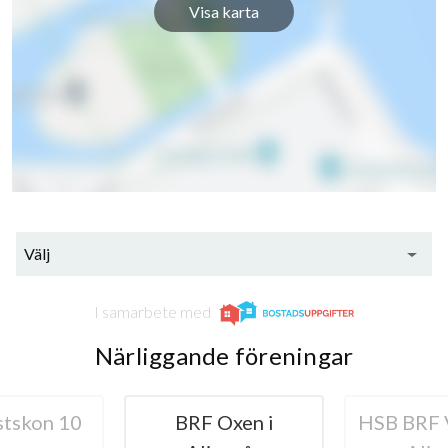
Visa karta
Välj
I samarbete med
Närliggande föreningar
tskon 10
BRF Oxen i
HSB BRF 