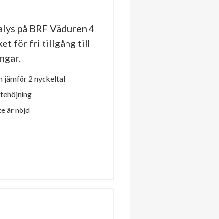
lys på BRF Väduren 4
t för fri tillgång till
ngar.
 jämför 2 nyckeltal
ntehöjning
e är nöjd