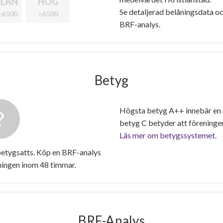
LAN
HÖG
Se detaljerad belåningsdata oc
-6500
>6500
BRF-analys.
Betyg
Högsta betyg A++ innebär en
betyg C betyder att föreninge
Läs mer om betygssystemet.
betygsatts. Köp en BRF-analys
ningen inom 48 timmar.
BRF-Analys