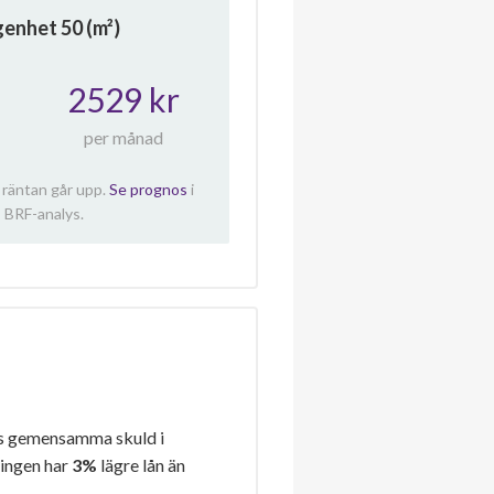
ägenhet
50
(m²)
2529 kr
per månad
 räntan går upp.
Se prognos
i
 BRF-analys.
s gemensamma skuld i
ningen har
3%
lägre lån än