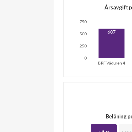
Årsavgift p
750
607
500
250
0
BRF Väduren 4
Belåning pe