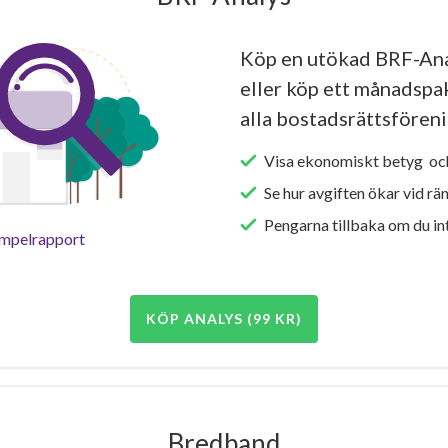
Köp en utökad BRF-Ana
eller köp ett månadspake
alla bostadsrättsföreni
Visa ekonomiskt betyg och
Se hur avgiften ökar vid rä
Pengarna tillbaka om du int
empelrapport
KÖP ANALYS (99 KR)
Bredband