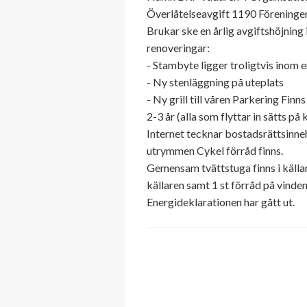
Överlåtelseavgift 1190 Föreningen
Brukar ske en årlig avgiftshöjnin
renoveringar:
- Stambyte ligger troligtvis inom e
- Ny stenläggning på uteplats
- Ny grill till våren Parkering Finn
2-3 år (alla som flyttar in sätts 
Internet tecknar bostadsrättsinne
utrymmen Cykel förråd finns.
Gemensam tvättstuga finns i källar
källaren samt 1 st förråd på vinden
Energideklarationen har gått ut.