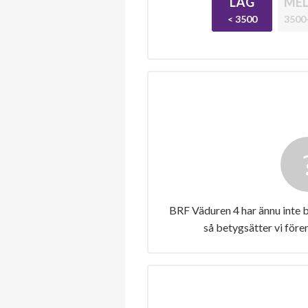
LÅG
MEL
< 3500
3500
BRF Väduren 4 har ännu inte 
så betygsätter vi före