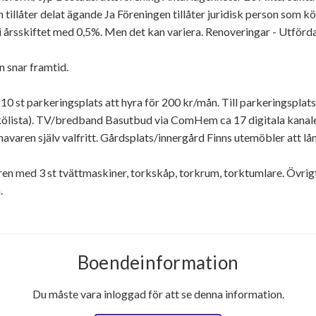
 tillåter delat ägande Ja Föreningen tillåter juridisk person som
g i årsskiftet med 0,5%. Men det kan variera. Renoveringar - Utf
n snar framtid.
s 10 st parkeringsplats att hyra för 200 kr/mån. Till parkeringsplat
på kölista). TV/bredband Basutbud via ComHem ca 17 digitala kanal
havaren själv valfritt. Gårdsplats/innergård Finns utemöbler att l
en med 3 st tvättmaskiner, torkskåp, torkrum, torktumlare. Övrigt 
.
Boendeinformation
Du måste vara inloggad för att se denna information.