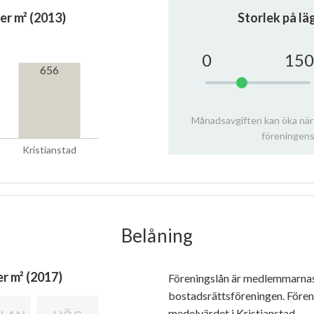
er m² (2013)
Storlek på l
0
150
656
Månadsavgiften kan öka när
föreningens
Kristianstad
Belåning
r m² (2017)
Föreningslån är medlemmarna
bostadsrättsföreningen. Före
medelvärdet i Kristianstad.