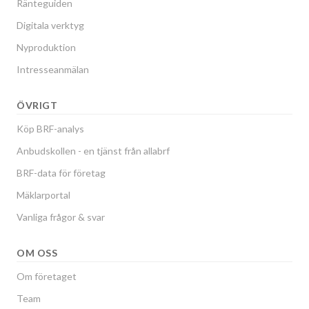
Ränteguiden
Digitala verktyg
Nyproduktion
Intresseanmälan
ÖVRIGT
Köp BRF-analys
Anbudskollen - en tjänst från allabrf
BRF-data för företag
Mäklarportal
Vanliga frågor & svar
OM OSS
Om företaget
Team