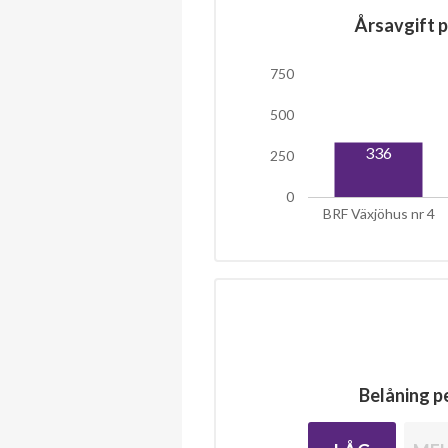
Årsavgift p
750
500
336
250
0
BRF Växjöhus nr 4
Belåning pe