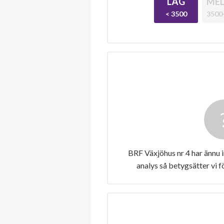
LÅG
MEL
< 3500
3500
BRF Växjöhus nr 4 har ännu 
analys så betygsätter vi 