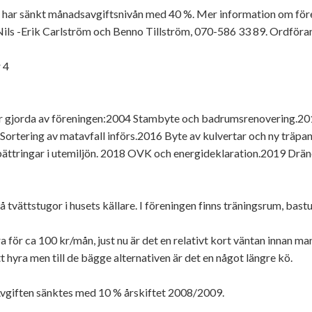
 har sänkt månadsavgiftsnivån med 40 %. Mer information om före
Nils -Erik Carlström och Benno Tillström, 070-586 33 89. Ordföra
 4
r gjorda av föreningen:2004 Stambyte och badrumsrenovering.20
 Sortering av matavfall införs.2016 Byte av kulvertar och ny träpan
ättringar i utemiljön. 2018 OVK och energideklaration.2019 Drän
å tvättstugor i husets källare. I föreningen finns träningsrum, bastu
 för ca 100 kr/mån, just nu är det en relativt kort väntan innan man 
 hyra men till de bägge alternativen är det en något längre kö.
vgiften sänktes med 10 % årskiftet 2008/2009.