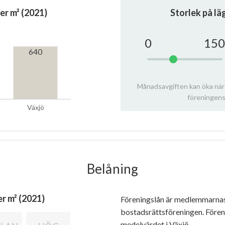
er m² (2021)
Storlek på l
0
150
640
Månadsavgiften kan öka när
föreningens
Växjö
Belåning
r m² (2021)
Föreningslån är medlemmarna
bostadsrättsföreningen. Före
medelvärdet i Växjö.