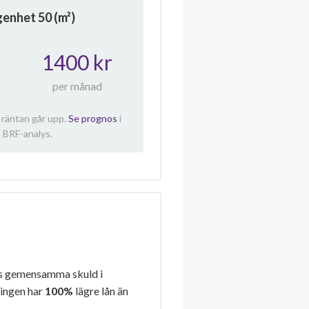
ägenhet
50
(m²)
1400 kr
per månad
 räntan går upp.
Se prognos
i
 BRF-analys.
s gemensamma skuld i
ningen har
100%
lägre lån än