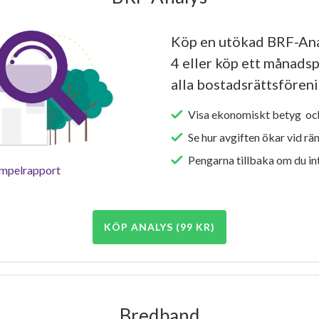
Köp en utökad BRF-Ana
4 eller köp ett månadspa
alla bostadsrättsföreni
Visa ekonomiskt betyg och
Se hur avgiften ökar vid rä
Pengarna tillbaka om du int
empelrapport
KÖP ANALYS (99 KR)
Bredband