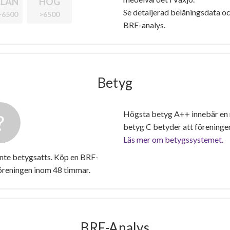
LAN
HÖG
Se detaljerad belåningsdata oc
-6500
>6500
BRF-analys.
Betyg
Högsta betyg A++ innebär en
betyg C betyder att föreninge
Läs mer om betygssystemet.
inte betygsatts. Köp en BRF-
föreningen inom 48 timmar.
BRF-Analys