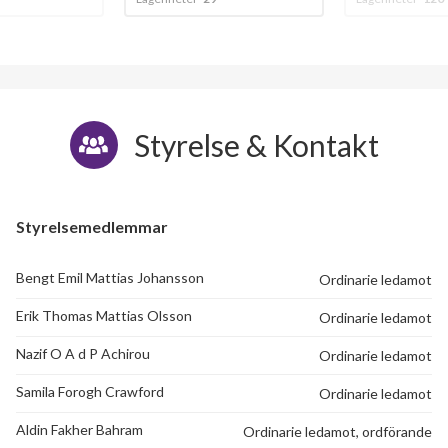
Älgpasset 13F
1
-
Älgpasset 15A
1
-
Älgpasset 15B
1
-
Styrelse & Kontakt
Älgpasset 15C
1
-
Älgpasset 15D
1
-
Styrelsemedlemmar
Älgpasset 15E
1
-
Bengt Emil Mattias Johansson
Ordinarie ledamot
Erik Thomas Mattias Olsson
Ordinarie ledamot
Nazif O A d P Achirou
Ordinarie ledamot
Samila Forogh Crawford
Ordinarie ledamot
Aldin Fakher Bahram
Ordinarie ledamot, ordförande