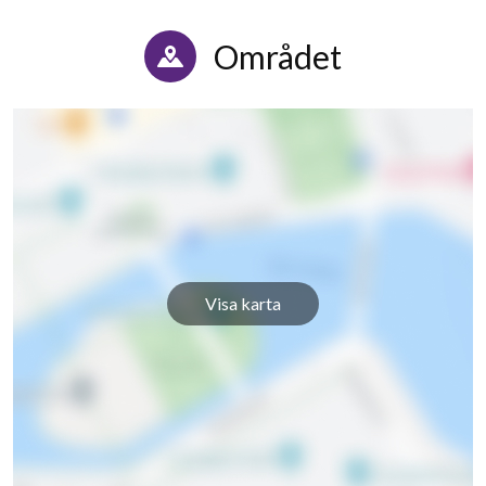
Älgpasset 7E
1
-
Området
Älgpasset 7F
1
-
Älgpasset 9A
1
-
Älgpasset 9B
1
-
Älgpasset 9C
1
-
Älgpasset 9D
1
-
Visa karta
Älgpasset 9E
1
-
Älgpasset 9F
1
-
Älgpasset 11A
1
2
Älgpasset 11B
1
-