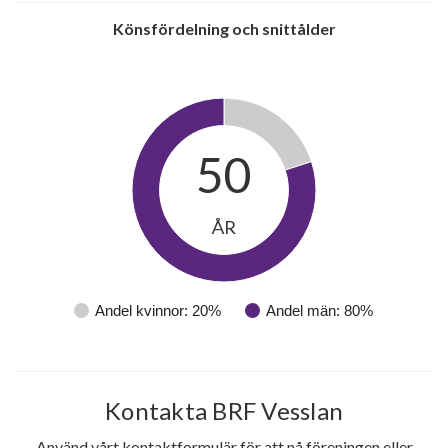
Könsfördelning och snittålder
50
ÅR
Andel kvinnor: 20%
Andel män: 80%
Kontakta BRF Vesslan
Använd vårt kontaktformulär för att nå föreningen eller