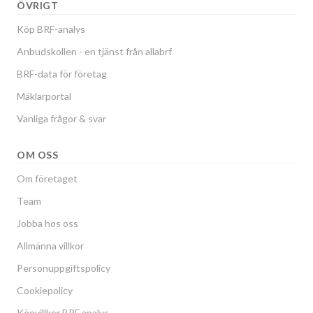
ÖVRIGT
Köp BRF-analys
Anbudskollen - en tjänst från allabrf
BRF-data för företag
Mäklarportal
Vanliga frågor & svar
OM OSS
Om företaget
Team
Jobba hos oss
Allmänna villkor
Personuppgiftspolicy
Cookiepolicy
Köpvillkor BRF analys