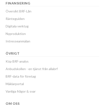
FINANSIERING
Översikt BRF-Lån
Ränteguiden
Digitala verktyg
Nyproduktion
Intresseanmälan
ÖVRIGT
Köp BRF-analys
Anbudskollen - en tjänst från allabrf
BRF-data för företag
Mäklarportal
Vanliga frågor & svar
OM OSS