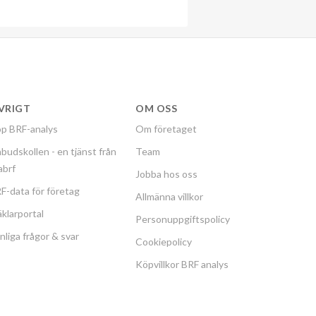
VRIGT
OM OSS
p BRF-analys
Om företaget
budskollen - en tjänst från
Team
labrf
Jobba hos oss
F-data för företag
Allmänna villkor
klarportal
Personuppgiftspolicy
nliga frågor & svar
Cookiepolicy
Köpvillkor BRF analys