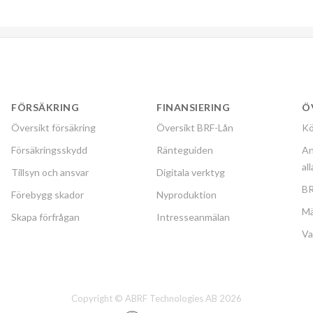
FÖRSÄKRING
FINANSIERING
Ö
Översikt försäkring
Översikt BRF-Lån
Kö
Försäkringsskydd
Ränteguiden
An
al
Tillsyn och ansvar
Digitala verktyg
BR
Förebygg skador
Nyproduktion
Mä
Skapa förfrågan
Intresseanmälan
Va
Copyright © ABRF Technologies AB 2026