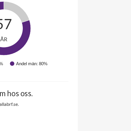
57
ÅR
0%
Andel män: 80%
m hos oss.
labrf.se.