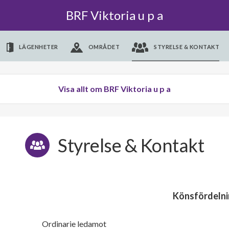
BRF Viktoria u p a
LÄGENHETER
OMRÅDET
STYRELSE & KONTAKT
Visa allt om BRF Viktoria u p a
Styrelse & Kontakt
Könsfördelni
Ordinarie ledamot