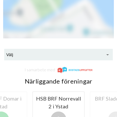
lägenheter
Välj
I samarbete med
Närliggande föreningar
 Domar i
HSB BRF Norrevall
BRF Slad
tad
2 i Ystad