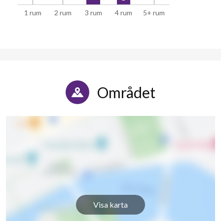
1 rum
2 rum
3 rum
4 rum
5+ rum
Området
Visa karta
12