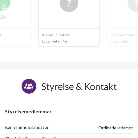
A
024
d
Kommun
Ystad
Kommun
Ystad
Lägenheter
46
Lägenheter
5
Styrelse & Kontakt
Styrelsemedlemmar
Karin Ingrid Erlandsson
Ordinarie ledamot