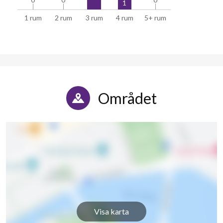
1
1 rum
2 rum
3 rum
4 rum
5+ rum
Området
12
lägenheter
Visa karta