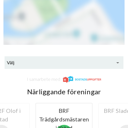
Välj
I samarbete med
Närliggande föreningar
BRF
BRF Sladdergatan
HSB BR
rdsmästaren
Y
 Ystad