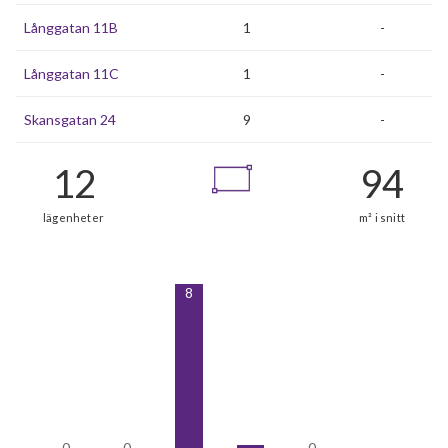
Långgatan 11B
1
-
Långgatan 11C
1
-
Skansgatan 24
9
-
8
0
0
0
0
0
0