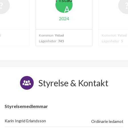
A
2024
tad
Kommun
Ystad
Kommun
Yst
745
Lägenheter
5
Lägenheter
2
Styrelse & Kontakt
Styrelsemedlemmar
Karin Ingrid Erlandsson
Ordinarie ledamot