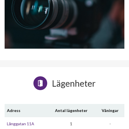
Lägenheter
Adress
Antal lägenheter
Våningar
Långgatan 11A
1
-