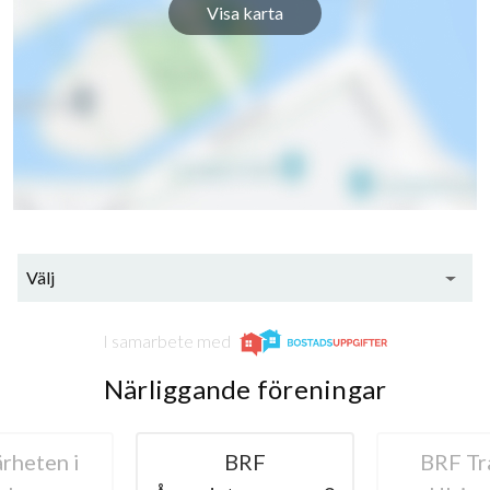
Visa karta
Välj
I samarbete med
Närliggande föreningar
rheten i
BRF
BRF Tr