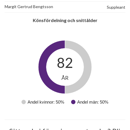
Margit Gertrud Bengtsson
Suppleant
Könsfördelning och snittålder
82
ÅR
Andel kvinnor: 50%
Andel män: 50%