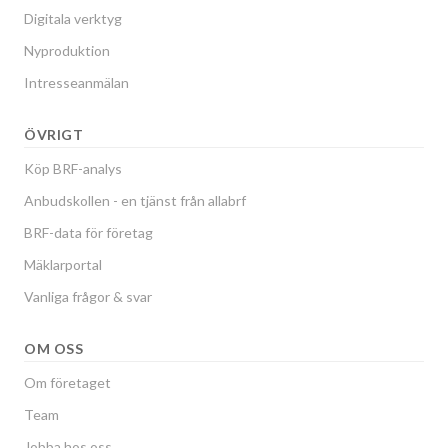
Digitala verktyg
Nyproduktion
Intresseanmälan
ÖVRIGT
Köp BRF-analys
Anbudskollen - en tjänst från allabrf
BRF-data för företag
Mäklarportal
Vanliga frågor & svar
OM OSS
Om företaget
Team
Jobba hos oss