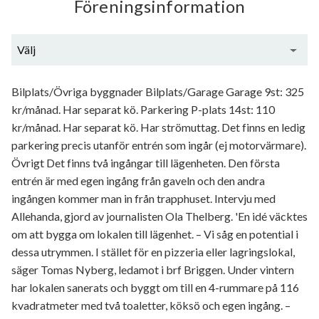
Föreningsinformation
Välj
Generell information
Bilplats/Övriga byggnader Bilplats/Garage Garage 9st: 325
kr/månad. Har separat kö. Parkering P-plats 14st: 110
kr/månad. Har separat kö. Har strömuttag. Det finns en ledig
parkering precis utanför entrén som ingår (ej motorvärmare).
Övrigt Det finns två ingångar till lägenheten. Den första
entrén är med egen ingång från gaveln och den andra
ingången kommer man in från trapphuset. Intervju med
Allehanda, gjord av journalisten Ola Thelberg. 'En idé väcktes
om att bygga om lokalen till lägenhet. – Vi såg en potential i
dessa utrymmen. I stället för en pizzeria eller lagringslokal,
säger Tomas Nyberg, ledamot i brf Briggen. Under vintern
har lokalen sanerats och byggt om till en 4-rummare på 116
kvadratmeter med två toaletter, köksö och egen ingång. –