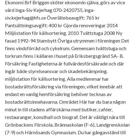
Ekonomi Brf Briggen sköter ekonomin själva, görs av vice
värd Inga-Siv Kejerhag 070-2420755, inga-
siv.kejerhag@hfs.se Överlåtelseavgift: 765 kr
Pantsättningsavgift: 400 kr Gjorda renoveringar 2014
Miljöstation för källsortering. 2010 Tvättstuga 2008 Ny
fasad 1992-94 Stambytt Övriga utrymmen i föreningen Det
finns vindsförråd och cykelrum. Gemensam tvättstuga och
torkrum finns i källaren i huset på Eriksbergsgränd 5A- B.
Försäkring Fastigheterna är fullvärdesförsäkrade och där
ingår både styrelseansvar och skadebekämpning.
miljöstation för källsortering. Alla medlemmar har
bostadsrättsförsäkring via föreningen, vilket innebär att
endast en vanlig hemförsäkring behöver tecknas av
bostadsrättsinnehavarna. Området Här har du bara någon
minut in till stadens affärskärna med butiker, caféer,
restauranger, konsthall och biograf. Det är väldigt nära till
Grönbackens Förskola, Brännaskolan (F-6), Landgrenskolan
(7-9) och Härnösands Gymnasium. Du har gångavstånd till