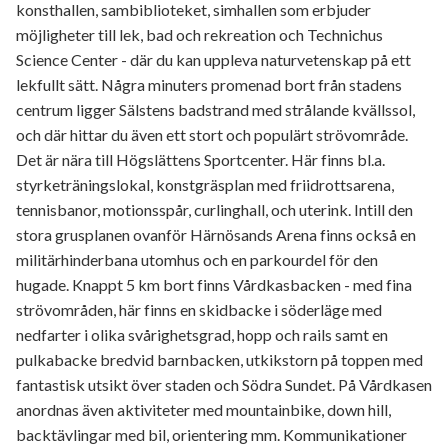
konsthallen, sambiblioteket, simhallen som erbjuder
möjligheter till lek, bad och rekreation och Technichus
Science Center - där du kan uppleva naturvetenskap på ett
lekfullt sätt. Några minuters promenad bort från stadens
centrum ligger Sälstens badstrand med strålande kvällssol,
och där hittar du även ett stort och populärt strövområde.
Det är nära till Högslättens Sportcenter. Här finns bl.a.
styrketräningslokal, konstgräsplan med friidrottsarena,
tennisbanor, motionsspår, curlinghall, och uterink. Intill den
stora grusplanen ovanför Härnösands Arena finns också en
militärhinderbana utomhus och en parkourdel för den
hugade. Knappt 5 km bort finns Vårdkasbacken - med fina
strövområden, här finns en skidbacke i söderläge med
nedfarter i olika svårighetsgrad, hopp och rails samt en
pulkabacke bredvid barnbacken, utkikstorn på toppen med
fantastisk utsikt över staden och Södra Sundet. På Vårdkasen
anordnas även aktiviteter med mountainbike, down hill,
backtävlingar med bil, orientering mm. Kommunikationer