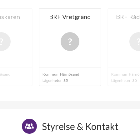
etgränd
BRF Rådmannen
BRF Ad
20
ösand
Kommun
Härnön
Kommun
Härnö
Lägenheter
30
Lägenheter
17
Styrelse & Kontakt