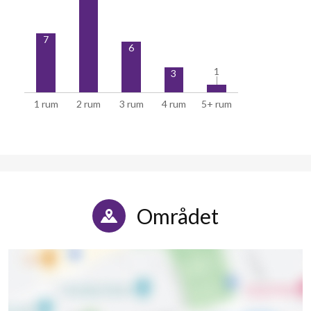
7
6
1
1
3
1 rum
2 rum
3 rum
4 rum
5+ rum
Området