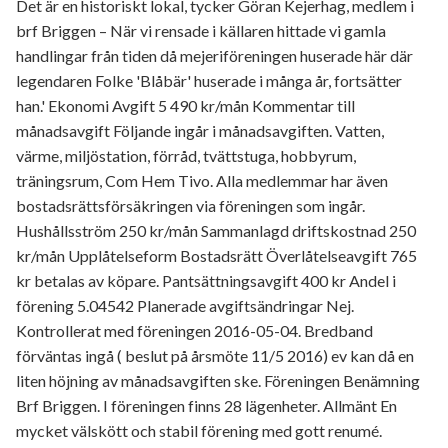
Det är en historiskt lokal, tycker Göran Kejerhag, medlem i
brf Briggen – När vi rensade i källaren hittade vi gamla
handlingar från tiden då mejeriföreningen huserade här där
legendaren Folke 'Blåbär' huserade i många år, fortsätter
han.' Ekonomi Avgift 5 490 kr/mån Kommentar till
månadsavgift Följande ingår i månadsavgiften. Vatten,
värme, miljöstation, förråd, tvättstuga, hobbyrum,
träningsrum, Com Hem Tivo. Alla medlemmar har även
bostadsrättsförsäkringen via föreningen som ingår.
Hushållsström 250 kr/mån Sammanlagd driftskostnad 250
kr/mån Upplåtelseform Bostadsrätt Överlåtelseavgift 765
kr betalas av köpare. Pantsättningsavgift 400 kr Andel i
förening 5.04542 Planerade avgiftsändringar Nej.
Kontrollerat med föreningen 2016-05-04. Bredband
förväntas ingå ( beslut på årsmöte 11/5 2016) ev kan då en
liten höjning av månadsavgiften ske. Föreningen Benämning
Brf Briggen. I föreningen finns 28 lägenheter. Allmänt En
mycket välskött och stabil förening med gott renumé.