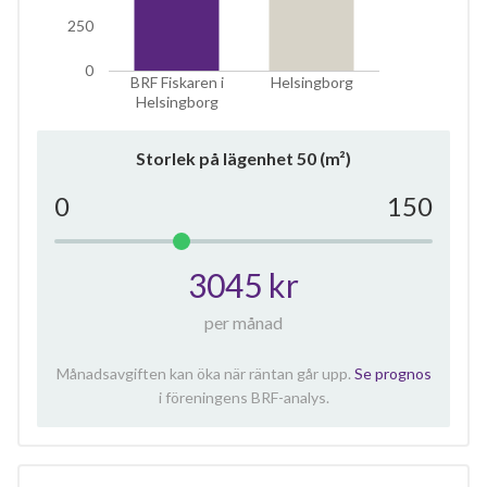
250
0
BRF Fiskaren i
Helsingborg
Helsingborg
Storlek på lägenhet
50
(m²)
0
150
3045 kr
per månad
Månadsavgiften kan öka när räntan går upp.
Se prognos
i föreningens BRF-analys.