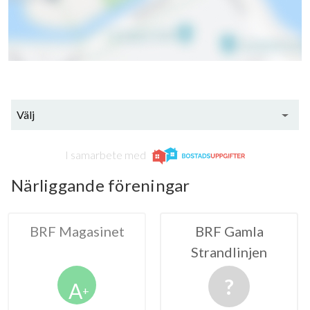
Välj
I samarbete med
Närliggande föreningar
gasinet
BRF Gamla
BRF Fisk
Strandlinjen
i Hels
A
+