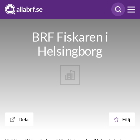
BRF Fiskaren i
Helsingborg
Dela
Följ