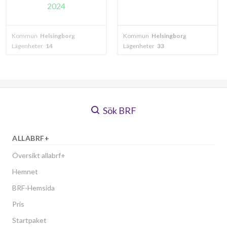
024
ingborg
Kommun
Helsingborg
Kommun
Helsi
Lägenheter
33
Lägenheter
3
Sök BRF
ALLABRF+
Översikt allabrf+
Hemnet
BRF-Hemsida
Pris
Startpaket