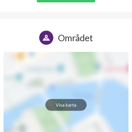
Området
Visa karta