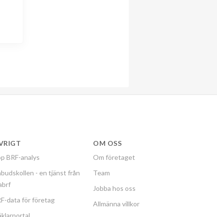
VRIGT
OM OSS
p BRF-analys
Om företaget
budskollen - en tjänst från
Team
labrf
Jobba hos oss
F-data för företag
Allmänna villkor
klarportal