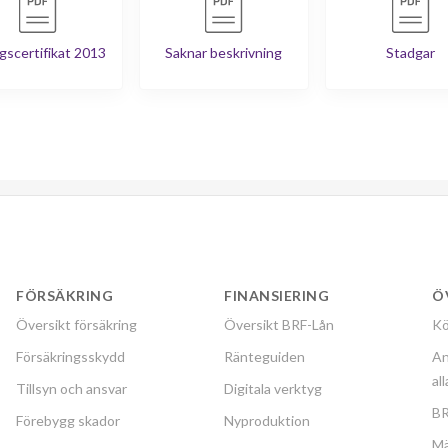
gscertifikat 2013
Saknar beskrivning
Stadgar
FÖRSÄKRING
FINANSIERING
Ö
Översikt försäkring
Översikt BRF-Lån
Kö
Försäkringsskydd
Ränteguiden
An
al
Tillsyn och ansvar
Digitala verktyg
BR
Förebygg skador
Nyproduktion
Mä