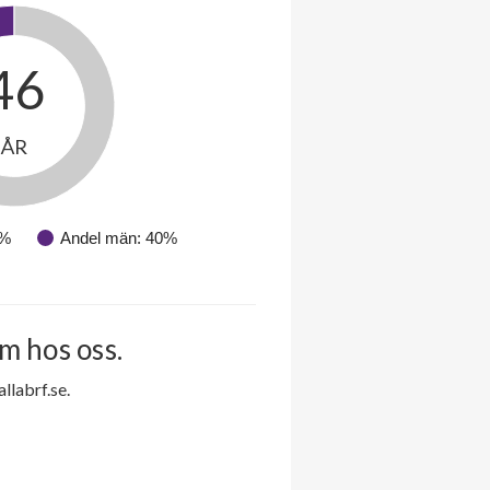
46
ÅR
0%
Andel män: 40%
m hos oss.
labrf.se.