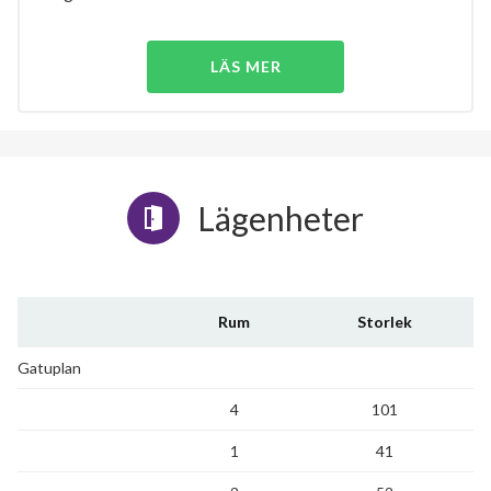
LÄS MER
Lägenheter
Rum
Storlek
Gatuplan
4
101
1
41