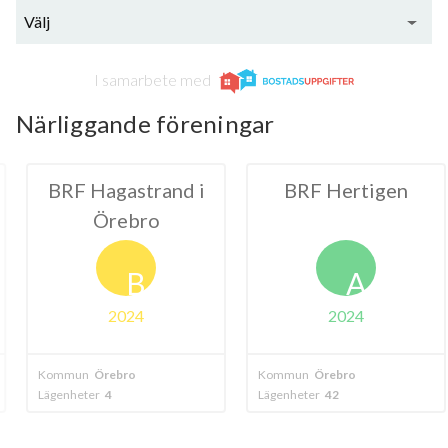
Välj
I samarbete med
Närliggande föreningar
astrand i
BRF Hertigen
BRF B
ebro
B
A
024
2024
ro
Kommun
Örebro
Kommun
Örebr
Lägenheter
42
Lägenheter
60