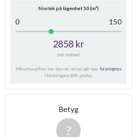
Storlek på lägenhet
50
(m²)
0
150
2858 kr
per månad
Månadsavgiften kan öka när räntan går upp.
Se prognos
i föreningens BRF-analys.
Betyg