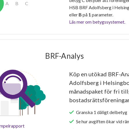
betyg C betyder att föreninge
HSB BRF Adolfsberg i Helsing
eller
B
på
1
parameter.
Läs mer om betygssystemet.
BRF-Analys
Köp en utökad BRF-An
Adolfsberg i Helsingbo
månadspaket för fri tillg
bostadsrättsföreningar
Granska 1 dåligt delbetyg 
Se hur avgiften ökar vid rä
empelrapport