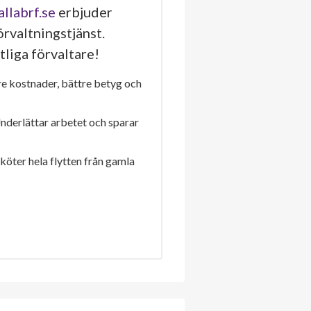
allabrf.se
erbjuder
rvaltningstjänst.
tliga förvaltare!
re kostnader, bättre betyg och
Underlättar arbetet och sparar
sköter hela flytten från gamla