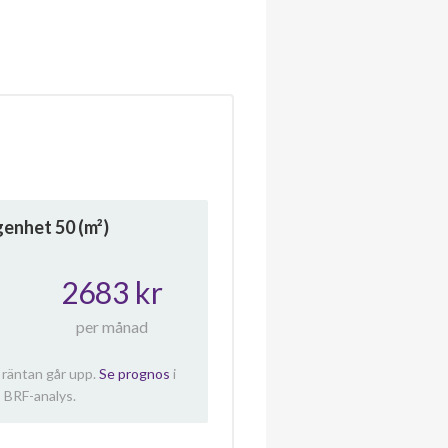
ägenhet
50
(m²)
2683 kr
per månad
 räntan går upp.
Se prognos
i
 BRF-analys.