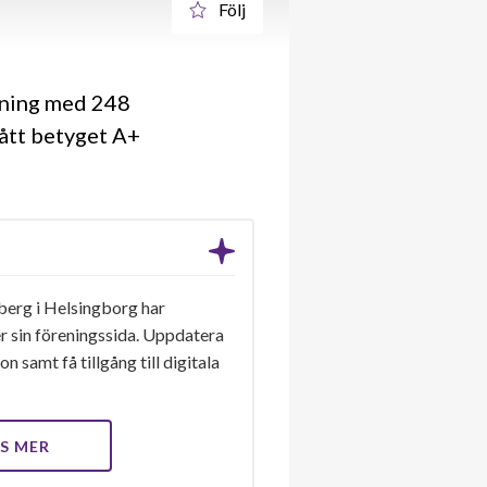
Följ
ening med 248
fått betyget A+
berg i Helsingborg har
er sin föreningssida. Uppdatera
n samt få tillgång till digitala
S MER