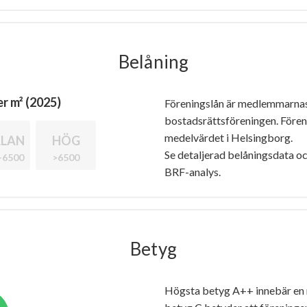
Belåning
r m² (2025)
Föreningslån är medlemmarna
bostadsrättsföreningen. Före
medelvärdet i Helsingborg.
LAN
HÖG
Se detaljerad belåningsdata oc
-6500
>6500
BRF-analys.
Betyg
Högsta betyg A++ innebär en