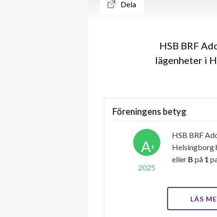
Dela
HSB BRF Adol
lägenheter i H
Föreningens betyg
HSB BRF Adol
A
+
Helsingborg 
eller
B
på
1
pa
2025
LÄS M