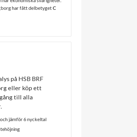
n har ekonomiska svårigheter.
borg har fått delbetyget
C
alys på HSB BRF
rg eller köp ett
ång till alla
.
och jämför 6 nyckeltal
ntehöjning