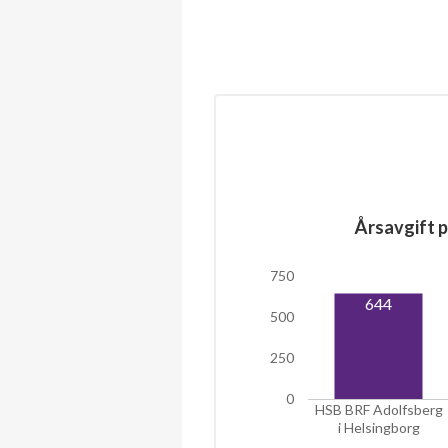
Årsavgift p
750
644
500
250
0
HSB BRF Adolfsberg
i Helsingborg