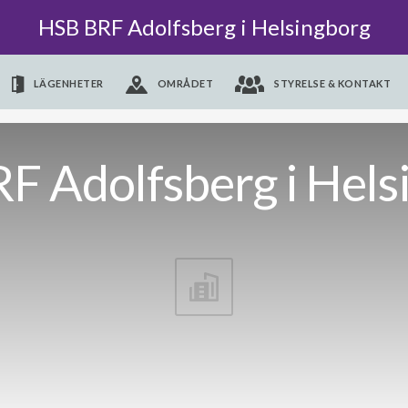
HSB BRF Adolfsberg i Helsingborg
LÄGENHETER
OMRÅDET
STYRELSE & KONTAKT
F Adolfsberg i Hels