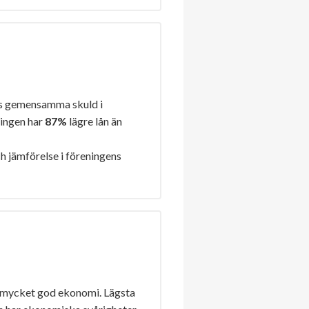
s gemensamma skuld i
ningen har
87%
lägre lån än
h jämförelse i föreningens
 mycket god ekonomi. Lägsta