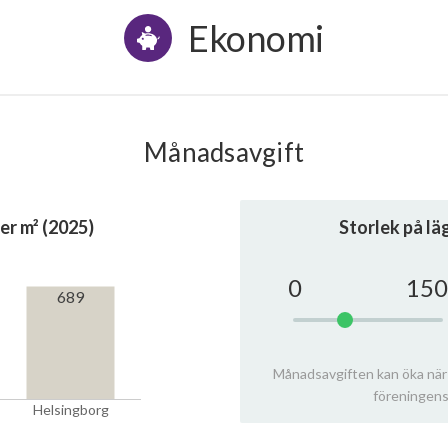
Ekonomi
Månadsavgift
er m² (2025)
Storlek på l
0
150
689
Månadsavgiften kan öka när
föreningens
Helsingborg