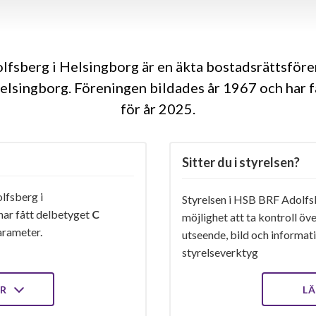
fsberg i Helsingborg är en äkta bostadsrättsför
elsingborg. Föreningen bildades år 1967 och har 
för år 2025
Sitter du i styrelsen?
fsberg i
Styrelsen i HSB BRF Adolfs
har fått delbetyget
C
möjlighet att ta kontroll öv
rameter.
utseende, bild och informatio
styrelseverktyg
ER
LÄ