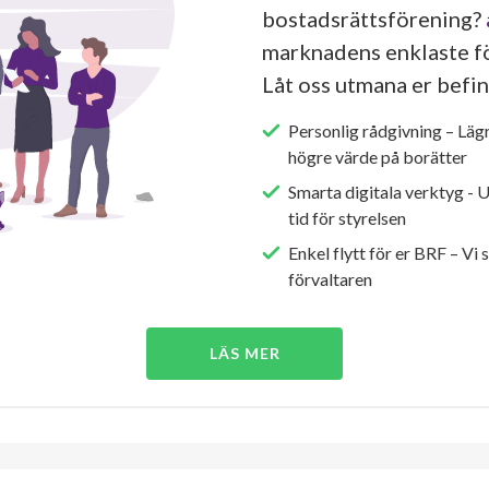
bostadsrättsförening?
marknadens enklaste fö
Låt oss utmana er befin
Personlig rådgivning – Läg
högre värde på borätter
Smarta digitala verktyg - 
tid för styrelsen
Enkel flytt för er BRF – Vi 
förvaltaren
LÄS MER