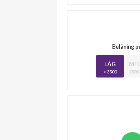
Belåning pe
LÅG
MEL
< 3500
3500