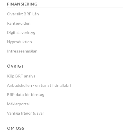
FINANSIERING
Översikt BRF-Lån
Ränteguiden
Digitala verktyg
Nyproduktion
Intresseanmälan
ÖVRIGT
Köp BRF-analys
Anbudskollen - en tjänst från allabrf
BRF-data för företag
Mäklarportal
Vanliga frågor & svar
OM OSS