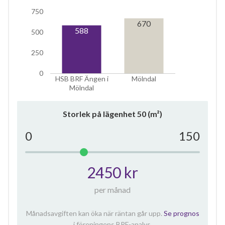
750
670
588
500
250
0
HSB BRF Ängen i
Mölndal
Mölndal
Storlek på lägenhet
50
(m²)
0
150
2450 kr
per månad
Månadsavgiften kan öka när räntan går upp.
Se prognos
i föreningens BRF-analys.