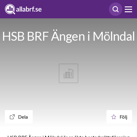
HSB BRF Ängen i Mölndal
Dela
Följ