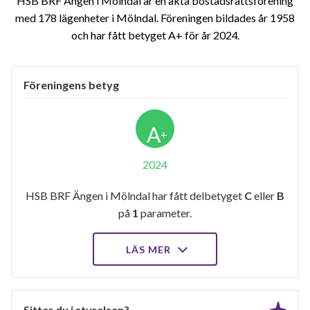
HSB BRF Ängen i Mölndal är en äkta bostadsrättsförening
med 178 lägenheter i Mölndal. Föreningen bildades år 1958
och har fått betyget A+ för år 2024
Föreningens betyg
A
+
2024
HSB BRF Ängen i Mölndal har fått delbetyget
C
eller
B
på
1
parameter.
LÄS MER
Sitter du i styrelsen?