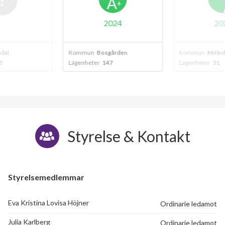
A
+
2024
20
dal
Kommun
Bosgården
Kommun
Mölnd
5
Lägenheter
147
Lägenheter
51
Styrelse & Kontakt
Styrelsemedlemmar
Eva Kristina Lovisa Höjner
Ordinarie ledamot
Julia Karlberg
Ordinarie ledamot