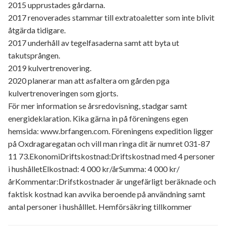
2015 upprustades gårdarna.
2017 renoverades stammar till extratoaletter som inte blivit
åtgärda tidigare.
2017 underhåll av tegelfasaderna samt att byta ut
takutsprången.
2019 kulvertrenovering.
2020 planerar man att asfaltera om gården pga
kulvertrenoveringen som gjorts.
För mer information se årsredovisning, stadgar samt
energideklaration. Kika gärna in på föreningens egen
hemsida: www.brfangen.com. Föreningens expedition ligger
på Oxdragaregatan och vill man ringa dit är numret 031-87
11 73.EkonomiDriftskostnad:Driftskostnad med 4 personer
i hushålletElkostnad: 4 000 kr/årSumma: 4 000 kr/
årKommentar:Drifstkostnader är ungefärligt beräknade och
faktisk kostnad kan avvika beroende på användning samt
antal personer i hushålllet. Hemförsäkring tillkommer