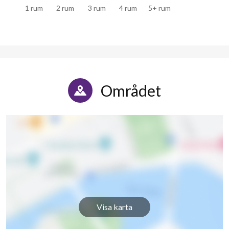
1 rum
2 rum
3 rum
4 rum
5+ rum
Bågskyttegatan 4K
9
3
Bågskyttegatan 4L
9
-
Bågskyttegatan 4M
9
3
Bågskyttegatan 4N
6
-
Området
Visa karta