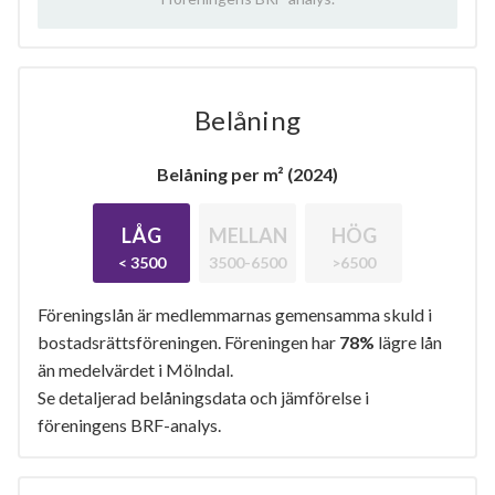
Belåning
Belåning per m² (2024)
LÅG
MELLAN
HÖG
< 3500
3500-6500
>6500
Föreningslån är medlemmarnas gemensamma skuld i
bostadsrättsföreningen. Föreningen har
78%
lägre lån
än medelvärdet i Mölndal.
Se detaljerad belåningsdata och jämförelse i
föreningens BRF-analys.