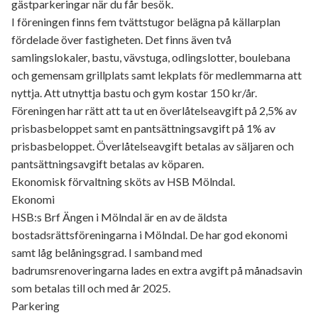
gästparkeringar när du får besök.
I föreningen finns fem tvättstugor belägna på källarplan
fördelade över fastigheten. Det finns även två
samlingslokaler, bastu, vävstuga, odlingslotter, boulebana
och gemensam grillplats samt lekplats för medlemmarna att
nyttja. Att utnyttja bastu och gym kostar 150 kr/år.
Föreningen har rätt att ta ut en överlåtelseavgift på 2,5% av
prisbasbeloppet samt en pantsättningsavgift på 1% av
prisbasbeloppet. Överlåtelseavgift betalas av säljaren och
pantsättningsavgift betalas av köparen.
Ekonomisk förvaltning sköts av HSB Mölndal.
Ekonomi
HSB:s Brf Ängen i Mölndal är en av de äldsta
bostadsrättsföreningarna i Mölndal. De har god ekonomi
samt låg belåningsgrad. I samband med
badrumsrenoveringarna lades en extra avgift på månadsavin
som betalas till och med år 2025.
Parkering