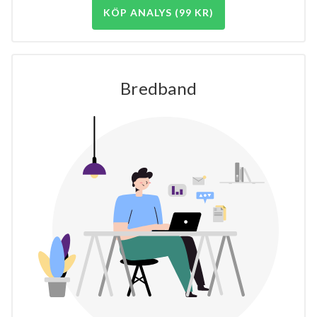
KÖP ANALYS (99 KR)
Bredband