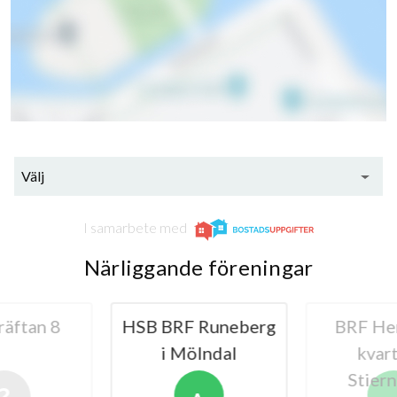
Välj
I samarbete med
Närliggande föreningar
äftan 8
HSB BRF Runeberg
BRF Her
i Mölndal
kvar
Stier