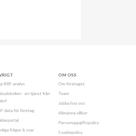
VRIGT
OM OSS
p BRF-analys
Om företaget
budskollen - en tjänst från
Team
labrf
Jobba hos oss
F-data för företag
Allmänna villkor
klarportal
Personuppgiftspolicy
nliga frågor & svar
Cookiepolicy