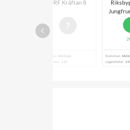
rekornet 1
BRF Kräftan 8
Riksby
Jungfru
2
ndal
Kommun
Mölndal
Kommun
Möln
44
Lägenheter
115
Lägenheter
15