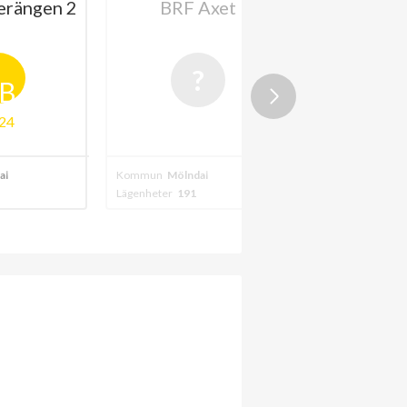
erängen 2
BRF Axet
BRF Mölnd
B
24
202
al
Kommun
Mölndal
Kommun
Mölnda
Lägenheter
191
Lägenheter
140