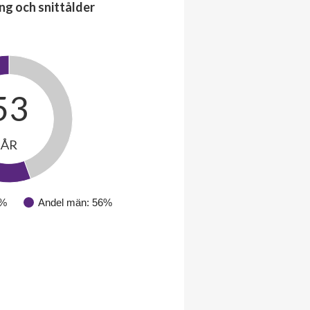
ng och snittålder
53
ÅR
4%
Andel män: 56%