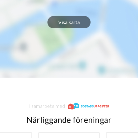
Visa karta
I samarbete med
Närliggande föreningar