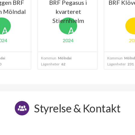
ggen BRF
BRF Pegasus i
BRF Klöv
n Mölndal
kvarteret
Stiernhielm
A
A
024
2024
20
dal
Kommun
Mölndal
Kommun
Mölnd
0
Lägenheter
62
Lägenheter
231
Styrelse & Kontakt