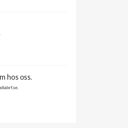
e
m hos oss.
labrf.se.