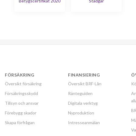
Betygscertifikat 2020
Stadgar
FÖRSÄKRING
FINANSIERING
Ö
Översikt försäkring
Översikt BRF-Lån
Kö
Försäkringsskydd
Ränteguiden
An
al
Tillsyn och ansvar
Digitala verktyg
BR
Förebygg skador
Nyproduktion
Mä
Skapa förfrågan
Intresseanmälan
Va