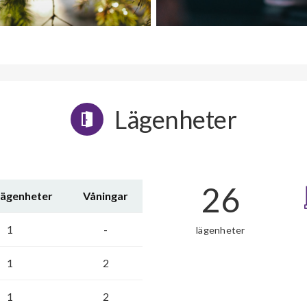
Lägenheter
26
lägenheter
Våningar
1
-
lägenheter
1
2
1
2