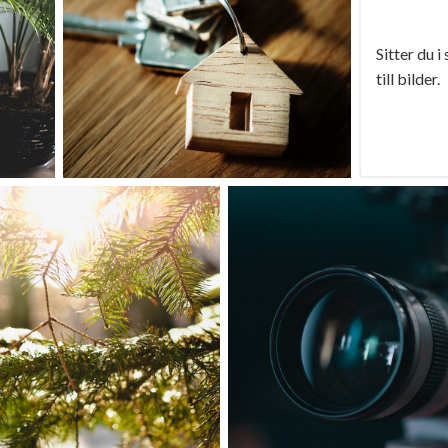
Sitter du i
till bilder.