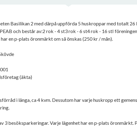
gheten Basilikan 2 med därpå uppförda 5 huskroppar med totalt 26 
B och består av:2 rok - 4 st3 rok - 6 st4 rok - 16 stI föreningen 
 har en p-plats öronmärkt om så önskas (250 kr / mån).
 Skövde
1001
sföretag (äkta)
etsförråd i länga, ca 4 kvm. Dessutom har varje huskropp ett gemens
ring.
rav 3 besöksparkeringar. Varje lägenhet har en p-plats öronmärkt. P