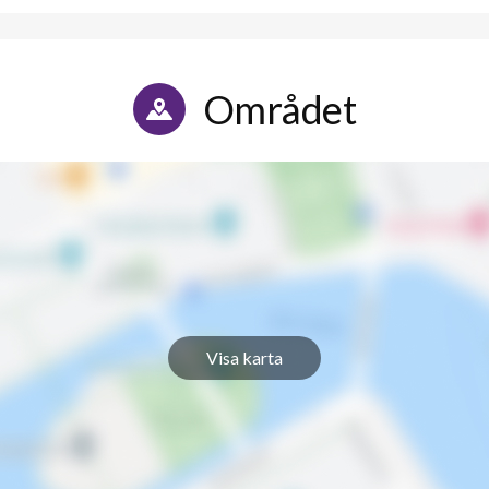
1
-
1
-
Området
1
-
1
-
1
-
1
-
1
-
Visa karta
1
2
1
2