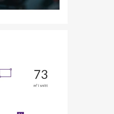
73
m² i snitt