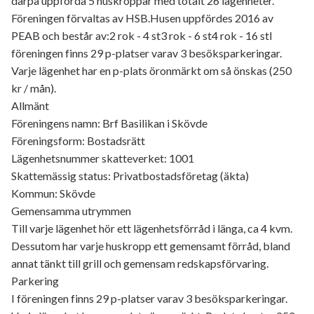
därpå uppförda 5 huskroppar med totalt 26 lägenheter.
Föreningen förvaltas av HSB.Husen uppfördes 2016 av
PEAB och består av:2 rok - 4 st3 rok - 6 st4 rok - 16 stI
föreningen finns 29 p-platser varav 3 besöksparkeringar.
Varje lägenhet har en p-plats öronmärkt om så önskas (250
kr / mån).
Allmänt
Föreningens namn: Brf Basilikan i Skövde
Föreningsform: Bostadsrätt
Lägenhetsnummer skatteverket: 1001
Skattemässig status: Privatbostadsföretag (äkta)
Kommun: Skövde
Gemensamma utrymmen
Till varje lägenhet hör ett lägenhetsförråd i länga, ca 4 kvm.
Dessutom har varje huskropp ett gemensamt förråd, bland
annat tänkt till grill och gemensam redskapsförvaring.
Parkering
I föreningen finns 29 p-platser varav 3 besöksparkeringar.