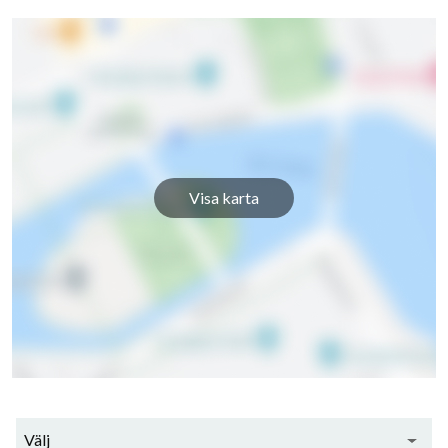
Kryddvägen 15C
1
2
Kryddvägen 15D
1
2
Visa karta
26
lägenheter
Välj