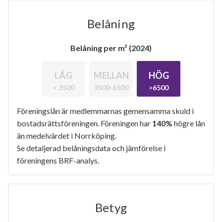
Belåning
Belåning per m² (2024)
LÅG
MELLAN
HÖG
< 3500
3500-6500
>6500
Föreningslån är medlemmarnas gemensamma skuld i
bostadsrättsföreningen. Föreningen har
140%
högre lån
än medelvärdet i Norrköping.
Se detaljerad belåningsdata och jämförelse i
föreningens BRF-analys.
Betyg