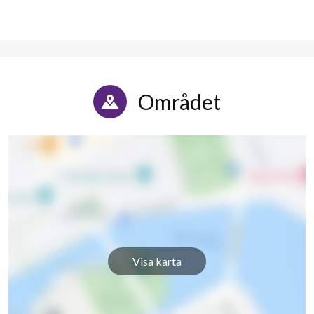
Sågvägen 31E
1
-
Sågvägen 31F
1
-
Sågvägen 31G
1
-
Området
Sågvägen 31H
1
-
Sågvägen 31K
1
-
Sågvägen 31L
1
-
Sågvägen 31M
1
-
Sågvägen 33A
1
-
Visa karta
Sågvägen 33B
1
-
Sågvägen 33C
1
-