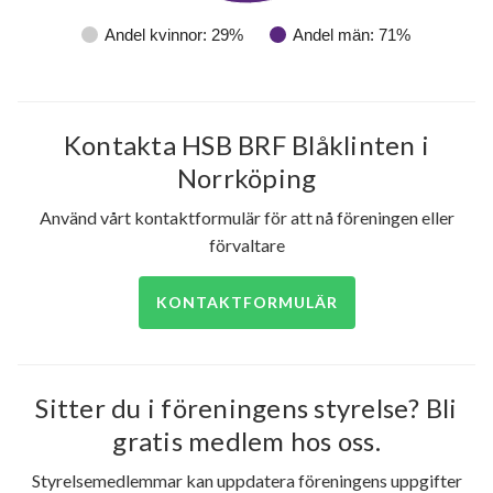
Andel kvinnor: 29%
Andel män: 71%
Sågvägen 39D
1
-
Sågvägen 39E
1
-
Kontakta HSB BRF Blåklinten i
Sågvägen 39F
1
-
Norrköping
Sågvägen 39G
1
-
Använd vårt kontaktformulär för att nå föreningen eller
Sågvägen 41A
1
-
förvaltare
Sågvägen 41B
1
-
KONTAKTFORMULÄR
Sågvägen 41C
1
-
Sågvägen 41D
1
-
Sitter du i föreningens styrelse? Bli
gratis medlem hos oss.
Sågvägen 41E
1
-
Styrelsemedlemmar kan uppdatera föreningens uppgifter