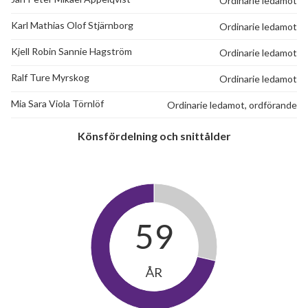
Ordinarie ledamot
Sågvägen 37A
1
-
Karl Mathias Olof Stjärnborg
Ordinarie ledamot
Sågvägen 37B
1
-
Kjell Robin Sannie Hagström
Ordinarie ledamot
Ralf Ture Myrskog
Ordinarie ledamot
Sågvägen 37C
1
-
89
Mia Sara Viola Törnlöf
Ordinarie ledamot, ordförande
Sågvägen 37D
1
-
Könsfördelning och snittålder
lägenheter
Sågvägen 37E
1
-
Sågvägen 37F
1
-
Sågvägen 37G
1
-
59
Sågvägen 39A
1
0
Sågvägen 39B
1
-
ÅR
Sågvägen 39C
1
-