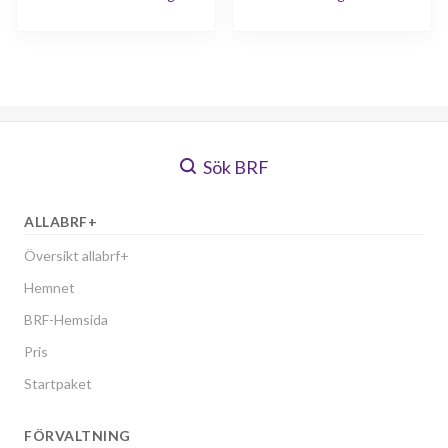
Sågvägen 45H
1
-
Sök BRF
ALLABRF+
Översikt allabrf+
Hemnet
BRF-Hemsida
Pris
Startpaket
FÖRVALTNING