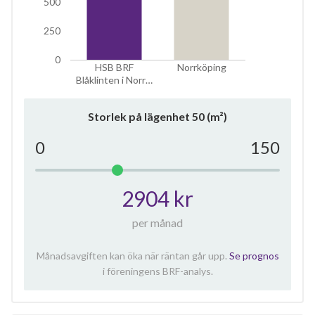
500
250
0
HSB BRF
Norrköping
Blåklinten i Norr…
Storlek på lägenhet
50
(m²)
0
150
2904 kr
per månad
Månadsavgiften kan öka när räntan går upp.
Se prognos
i föreningens BRF-analys.