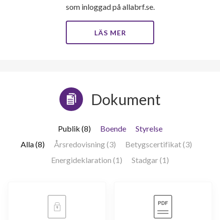
Sågvägen 41F
1
-
som inloggad på allabrf.se.
Sågvägen 41G
1
1
LÄS MER
Sågvägen 41H
1
-
Sågvägen 41K
1
-
Sågvägen 41L
1
-
Dokument
Sågvägen 43A
1
-
Publik (8)
Boende
Styrelse
Sågvägen 43B
1
-
Alla (8)
Årsredovisning (3)
Betygscertifikat (3)
Sågvägen 43C
1
-
Energideklaration (1)
Stadgar (1)
Sågvägen 43D
1
-
Sågvägen 43E
1
-