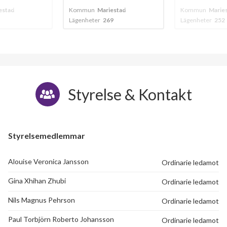
Valnötsstigen 21
7
4
iestad
Kommun
Mariestad
Kommun
Marie
69
Lägenheter
252
Lägenheter
133
Valnötsstigen 23
10
4
Valnötsstigen 25
7
4
Valnötsstigen 27
7
-
Styrelse & Kontakt
Valnötsstigen 29
7
3
Valnötsstigen 31
10
4
Styrelsemedlemmar
Alouise Veronica Jansson
Ordinarie ledamot
Gina Xhihan Zhubi
Ordinarie ledamot
Nils Magnus Pehrson
Ordinarie ledamot
Paul Torbjörn Roberto Johansson
Ordinarie ledamot