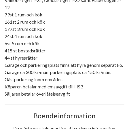
Valnötsstigen 1-31, Akaciastigen 1-32 samt Fläderstigen 2-
12.
79st 1 rum och kök
161st 2 rum och kök
177st 3 rum och kök
24st 4 rum och kök
6st 5 rum och kök
415 st bostadsrätter
44 st hyresrätter
Garage och parkeringsplats finns att hyra genom separat kö.
Garage ca 300 kr/mån, parkeringsplats ca 150 kr/mån.
Gästparkering inom området.
Köparen betalar medlemsavgift till HSB
Säljaren betalar överlåtelseavgift
Boendeinformation
Du måste vara inloggad för att se denna information.