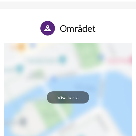
Akaciastigen 28
7
4
Akaciastigen 30
18
-
Området
Akaciastigen 32
14
-
Fläderstigen 2
27
7
Fläderstigen 4
27
6
Fläderstigen 6
7
3
Fläderstigen 8
7
4
Visa karta
Fläderstigen 10
10
4
Fläderstigen 12
7
3
455
Valnötsstigen 1
7
4