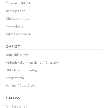
Översikt BRF-Lån
Ränteguiden
Digitala verktyg
Nyproduktion
Intresseanmälan
ÖVRIGT
Köp BRF-analys
Anbudskollen - en tjänst från allabrf
BRF-data för företag
Mäklarportal
Vanliga frågor & svar
OM OSS
Om företaget