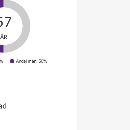
57
ÅR
0%
Andel män: 50%
ad
e