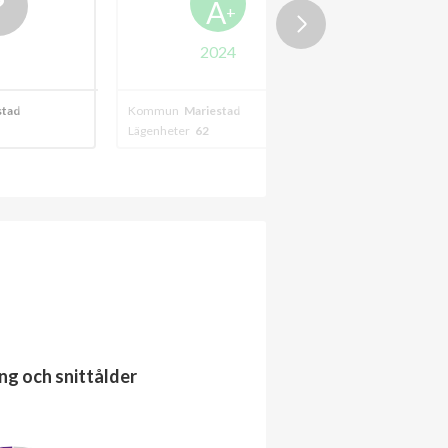
A
+
2024
stad
Kommun
Mariestad
Kommun
Mariest
Lägenheter
62
Lägenheter
269
ng och snittålder