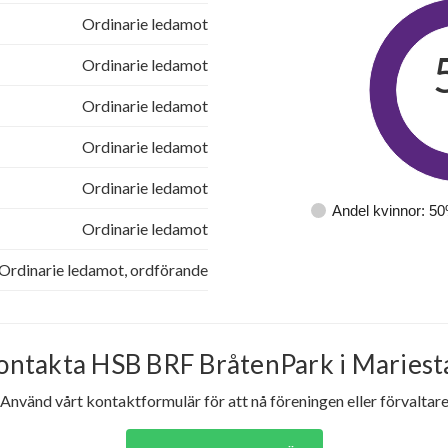
10
3
Ordinarie ledamot
Ordinarie ledamot
7
4
Ordinarie ledamot
9
5
Ordinarie ledamot
7
4
Ordinarie ledamot
Andel kvinnor: 5
10
4
Ordinarie ledamot
7
4
Ordinarie ledamot, ordförande
7
-
ontakta HSB BRF BråtenPark i Mariest
7
3
Använd vårt kontaktformulär för att nå föreningen eller förvaltar
10
4