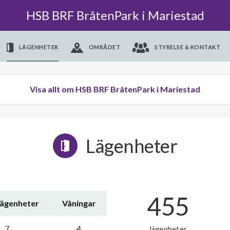
HSB BRF BråtenPark i Mariestad
LÄGENHETER
OMRÅDET
STYRELSE & KONTAKT
Visa allt om HSB BRF BråtenPark i Mariestad
Lägenheter
455
lägenheter
Våningar
7
4
lägenheter