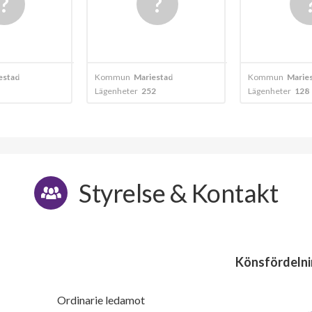
10
4
7
3
estad
Kommun
Mariestad
Kommun
Marie
7
4
Lägenheter
252
Lägenheter
128
9
4
7
4
Styrelse & Kontakt
10
4
7
4
7
4
Könsfördelni
7
4
Ordinarie ledamot