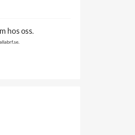
m hos oss.
labrf.se.