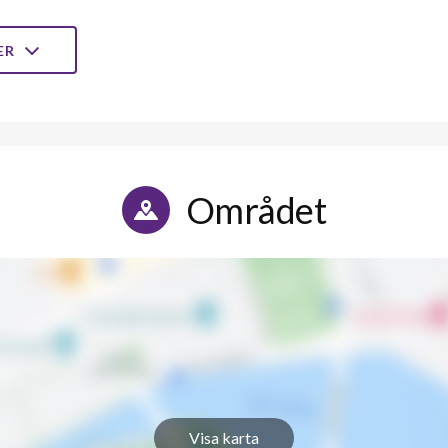
9
4
LER
7
4
8
4
10
3
Området
7
4
10
4
7
4
7
-
10
4
Visa karta