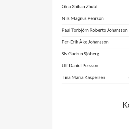
Valnötsstigen 15
Gina Xhihan Zhubi
Nils Magnus Pehrson
Valnötsstigen 17
Paul Torbjörn Roberto Johansson
Valnötsstigen 19
Per-Erik Åke Johansson
Valnötsstigen 21
Siv Gudrun Sjöberg
Valnötsstigen 23
Ulf Daniel Persson
Valnötsstigen 25
Tina Maria Kaspersen
Valnötsstigen 27
K
Valnötsstigen 29
Valnötsstigen 31