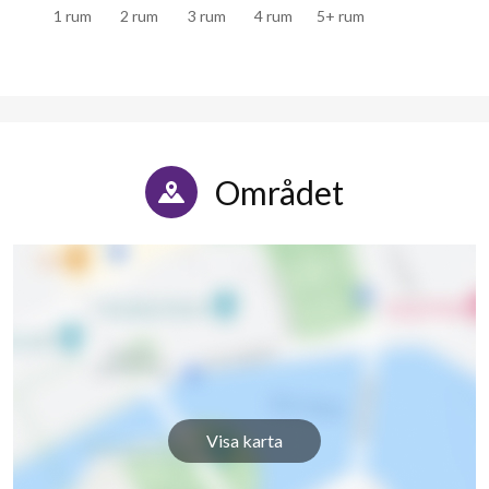
1 rum
2 rum
3 rum
4 rum
5+ rum
Området
Visa karta