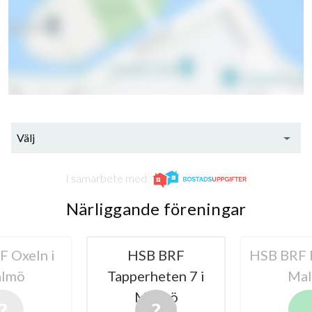
Välj
I samarbete med
Närliggande föreningar
58
lägenheter
 BRF
HSB BRF Friheten i
HSB
eten 7 i
Malmö
Tapperh
lmö
Ma