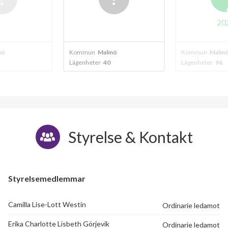
A
2024
20
mö
Kommun
Malmö
Kommun
Malm
Lägenheter
96
Lägenheter
40
Styrelse & Kontakt
Styrelsemedlemmar
Camilla Lise-Lott Westin
Ordinarie ledamot
Erika Charlotte Lisbeth Görjevik
Ordinarie ledamot