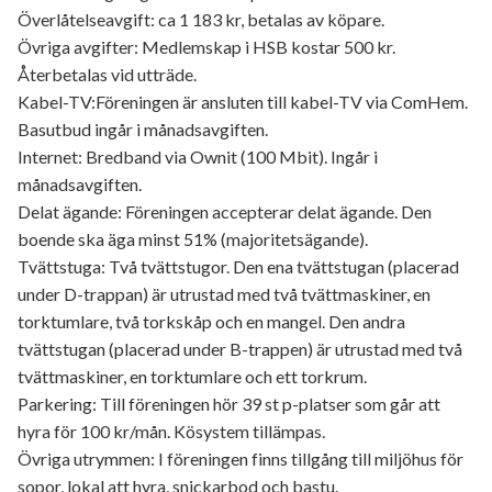
Överlåtelseavgift: ca 1 183 kr, betalas av köpare.
Övriga avgifter: Medlemskap i HSB kostar 500 kr.
Återbetalas vid utträde.
Kabel-TV:Föreningen är ansluten till kabel-TV via ComHem.
Basutbud ingår i månadsavgiften.
Internet: Bredband via Ownit (100 Mbit). Ingår i
månadsavgiften.
Delat ägande: Föreningen accepterar delat ägande. Den
boende ska äga minst 51% (majoritetsägande).
Tvättstuga: Två tvättstugor. Den ena tvättstugan (placerad
under D-trappan) är utrustad med två tvättmaskiner, en
torktumlare, två torkskåp och en mangel. Den andra
tvättstugan (placerad under B-trappen) är utrustad med två
tvättmaskiner, en torktumlare och ett torkrum.
Parkering: Till föreningen hör 39 st p-platser som går att
hyra för 100 kr/mån. Kösystem tillämpas.
Övriga utrymmen: I föreningen finns tillgång till miljöhus för
sopor, lokal att hyra, snickarbod och bastu.