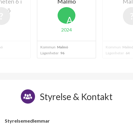
i
Malmö
Malmö
A
2024
Kommun
Malmö
Kommun
Malmö
Lägenheter
96
Lägenheter
64
Styrelse & Kontakt
Styrelsemedlemmar