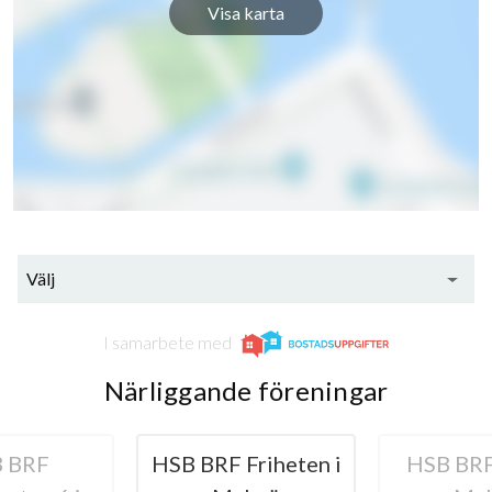
Visa karta
Välj
I samarbete med
Närliggande föreningar
HSB BRF Friheten i
HSB BRF Oxeln 