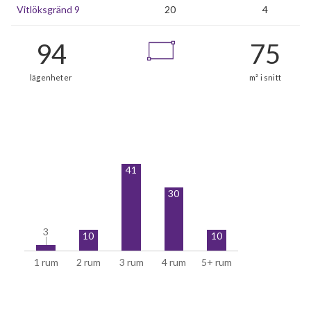
Vitlöksgränd 9
20
4
41
30
3
3
10
10
1 rum
2 rum
3 rum
4 rum
5+ rum