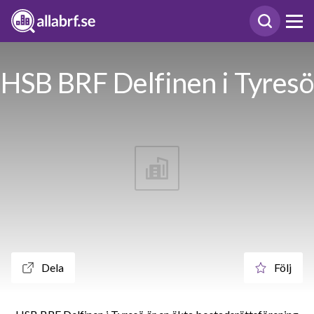
HSB BRF Delfinen i Tyresö
Dela
Följ