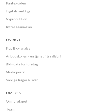
Ränteguiden
Digitala verktyg
Nyproduktion
Intresseanmälan
ÖVRIGT
Köp BRF-analys
Anbudskollen - en tjänst från allabrf
BRF-data för företag
Mäklarportal
Vanliga frågor & svar
OM OSS
Om företaget
Team