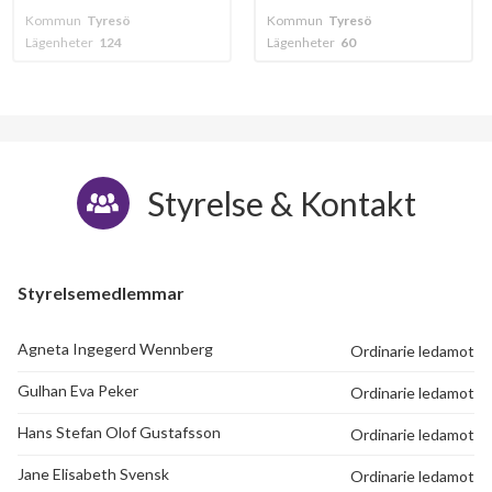
sö
Kommun
Tyresö
Kommun
Tyres
4
Lägenheter
60
Lägenheter
112
Styrelse & Kontakt
Styrelsemedlemmar
Agneta Ingegerd Wennberg
Ordinarie ledamot
Gulhan Eva Peker
Ordinarie ledamot
Hans Stefan Olof Gustafsson
Ordinarie ledamot
Jane Elisabeth Svensk
Ordinarie ledamot