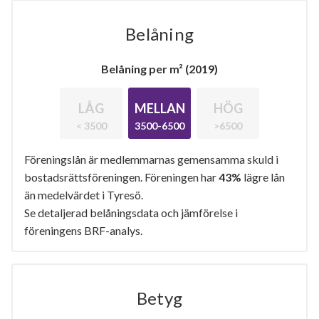
Belåning
Belåning per m² (2019)
LÅG
MELLAN
HÖG
< 3500
3500-6500
>6500
Föreningslån är medlemmarnas gemensamma skuld i
bostadsrättsföreningen. Föreningen har
43%
lägre lån
än medelvärdet i Tyresö.
Se detaljerad belåningsdata och jämförelse i
föreningens BRF-analys.
Betyg