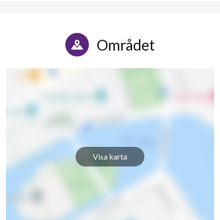
Området
Visa karta