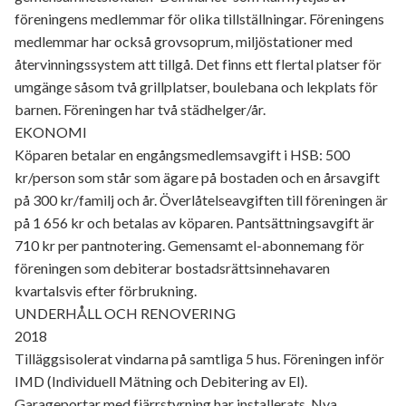
föreningens medlemmar för olika tillställningar. Föreningens
medlemmar har också grovsoprum, miljöstationer med
återvinningssystem att tillgå. Det finns ett flertal platser för
umgänge såsom två grillplatser, boulebana och lekplats för
barnen. Föreningen har två städhelger/år.
EKONOMI
Köparen betalar en engångsmedlemsavgift i HSB: 500
kr/person som står som ägare på bostaden och en årsavgift
på 300 kr/familj och år. Överlåtelseavgiften till föreningen är
på 1 656 kr och betalas av köparen. Pantsättningsavgift är
710 kr per pantnotering. Gemensamt el-abonnemang för
föreningen som debiterar bostadsrättsinnehavaren
kvartalsvis efter förbrukning.
UNDERHÅLL OCH RENOVERING
2018
Tilläggsisolerat vindarna på samtliga 5 hus. Föreningen inför
IMD (Individuell Mätning och Debitering av El).
Garageportar med fjärrstyrning har installerats. Nya