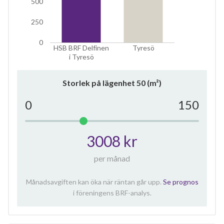
500
250
0
HSB BRF Delfinen
Tyresö
i Tyresö
Storlek på lägenhet
50
(m²)
0
150
3008 kr
per månad
Månadsavgiften kan öka när räntan går upp.
Se prognos
i föreningens BRF-analys.