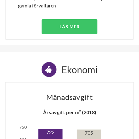
gamla förvaltaren
LÄS MER
Ekonomi
Månadsavgift
Årsavgift per m² (2018)
750
722
705