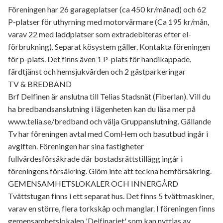
Föreningen har 26 garageplatser (ca 450 kr/månad) och 62
P-platser för uthyrning med motorvärmare (Ca 195 kr/mån,
varav 22 med laddplatser som extradebiteras efter el-
förbrukning). Separat kösystem gäller. Kontakta föreningen
för p-plats. Det finns även 1 P-plats för handikappade,
färdtjänst och hemsjukvården och 2 gästparkeringar
TV & BREDBAND
Brf Delfinen är anslutna till Telias Stadsnät (Fiberlan). Vill du
ha bredbandsanslutning i lägenheten kan du läsa mer på
www.telia.se/bredband och välja Gruppanslutning. Gällande
Tv har föreningen avtal med ComHem och basutbud ingår i
avgiften. Föreningen har sina fastigheter
fullvärdesförsäkrade där bostadsrättstillägg ingår i
föreningens försäkring. Glöm inte att teckna hemförsäkring.
GEMENSAMHETSLOKALER OCH INNERGÅRD
Tvättstugan finns i ett separat hus. Det finns 5 tvättmaskiner,
varav en större, flera torkskåp och manglar. I föreningen finns
gemensamhetslokalen 'Delfinariet' som kan nyttjas av