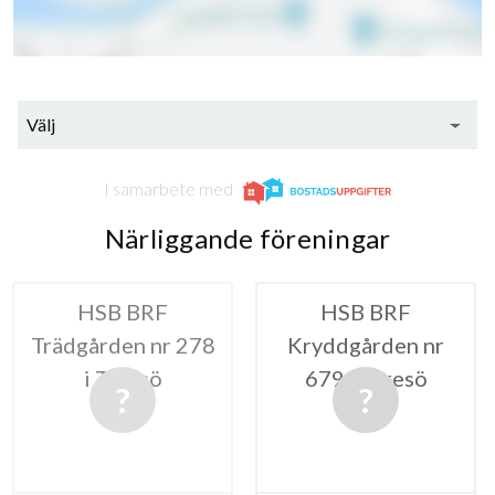
Välj
I samarbete med
Närliggande föreningar
 BRF
HSB BRF
HSB BRF 
en nr 278
Kryddgården nr
Tyr
yresö
679 i Tyresö
20