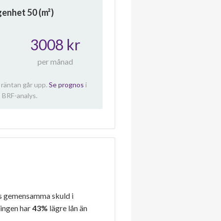
ägenhet
50
(m²)
3008 kr
per månad
 räntan går upp.
Se prognos
i
 BRF-analys.
s gemensamma skuld i
ningen har
43%
lägre lån än