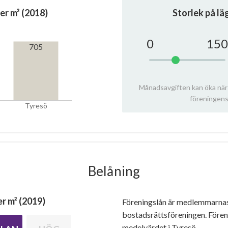
er m² (2018)
Storlek på l
0
150
705
Månadsavgiften kan öka när
föreningens
Tyresö
Belåning
r m² (2019)
Föreningslån är medlemmarna
bostadsrättsföreningen. Före
medelvärdet i Tyresö.