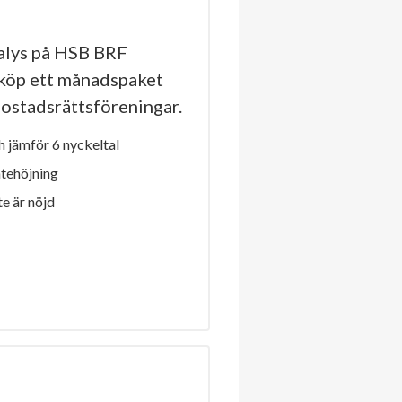
alys på HSB BRF
r köp ett månadspaket
a bostadsrättsföreningar.
 jämför 6 nyckeltal
ntehöjning
e är nöjd