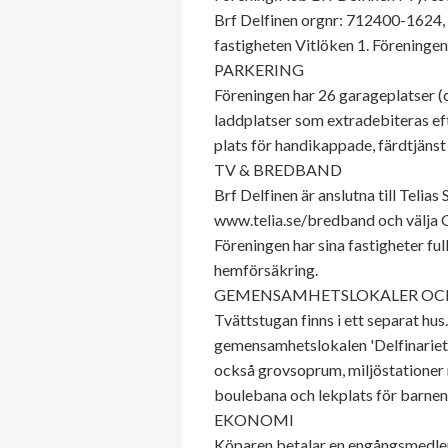
Brf Delfinen orgnr: 712400-1624, 
fastigheten Vitlöken 1. Föreningen
PARKERING
Föreningen har 26 garageplatser 
laddplatser som extradebiteras eft
plats för handikappade, färdtjäns
TV & BREDBAND
Brf Delfinen är anslutna till Telia
www.telia.se/bredband och välja 
Föreningen har sina fastigheter fu
hemförsäkring.
GEMENSAMHETSLOKALER OC
Tvättstugan finns i ett separat hus
gemensamhetslokalen 'Delfinariet'
också grovsoprum, miljöstationer me
boulebana och lekplats för barnen.
EKONOMI
Köparen betalar en engångsmedlem