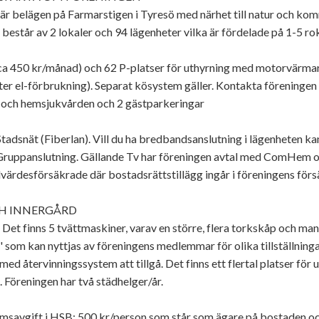
är belägen på Farmarstigen i Tyresö med närhet till natur och ko
 består av 2 lokaler och 94 lägenheter vilka är fördelade på 1-5 
(ca 450 kr/månad) och 62 P-platser för uthyrning med motorvärma
er el-förbrukning). Separat kösystem gäller. Kontakta föreningen f
t och hemsjukvården och 2 gästparkeringar
s Stadsnät (Fiberlan). Vill du ha bredbandsanslutning i lägenheten k
Gruppanslutning. Gällande Tv har föreningen avtal med ComHem oc
llvärdesförsäkrade där bostadsrättstillägg ingår i föreningens förs
H INNERGÅRD
. Det finns 5 tvättmaskiner, varav en större, flera torkskåp och mang
 som kan nyttjas av föreningens medlemmar för olika tillställnin
d återvinningssystem att tillgå. Det finns ett flertal platser för 
 Föreningen har två städhelger/år.
savgift i HSB: 500 kr/person som står som ägare på bostaden och