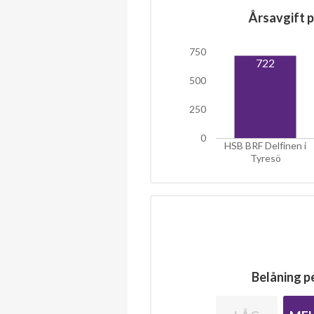
Årsavgift p
750
722
500
250
0
HSB BRF Delfinen i
Tyresö
Belåning pe