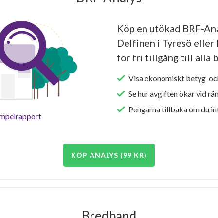
Köp en utökad BRF-An
Delfinen i Tyresö elle
för fri tillgång till all
Visa ekonomiskt betyg och
Se hur avgiften ökar vid rä
Pengarna tillbaka om du int
empelrapport
KÖP ANALYS (99 KR)
Bredband