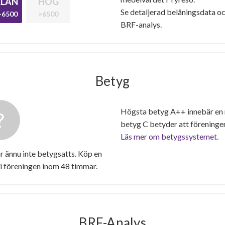
LAN
HÖG
Se detaljerad belåningsdata oc
-6500
>6500
BRF-analys.
Betyg
Högsta betyg A++ innebär en
betyg C betyder att föreninge
Läs mer om betygssystemet.
 ännu inte betygsatts. Köp en
i föreningen inom 48 timmar.
BRF-Analys