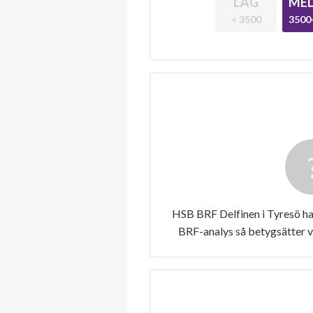
LÅG
MEL
< 3500
3500
HSB BRF Delfinen i Tyresö har
BRF-analys så betygsätter v