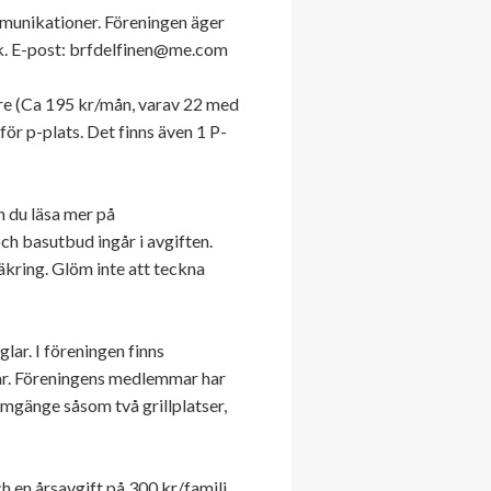
mmunikationer. Föreningen äger
rok. E-post: brfdelfinen@me.com
re (Ca 195 kr/mån, varav 22 med
ör p-plats. Det finns även 1 P-
an du läsa mer på
h basutbud ingår i avgiften.
äkring. Glöm inte att teckna
lar. I föreningen finns
gar. Föreningens medlemmar har
umgänge såsom två grillplatser,
 en årsavgift på 300 kr/familj