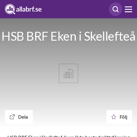
HSB BRF Eken i Skellefteå
Dela
Följ