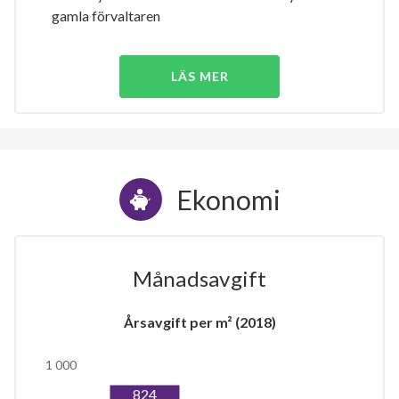
gamla förvaltaren
LÄS MER
Ekonomi
Månadsavgift
Årsavgift per m² (2018)
1 000
824