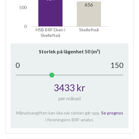
656
500
0
HSB BRF Eken i
Skellefteå
Skellefteå
Storlek på lägenhet
50
(m²)
0
150
3433 kr
per månad
Månadsavgiften kan öka när räntan går upp.
Se prognos
i föreningens BRF-analys.