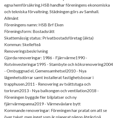
egna hemförsäkring.HSB handhar föreningens ekonomiska
och tekniska förvaltning. Städningen görs av Samhall.
Allmänt
Föreningens namn: HSB Brf Eken
Föreningsform: Bostadsrätt
Skattemässig status: Privatbostadsföretag (äkta)
Kommun: Skellefteå
Renoveringsbeskrivning
Gjorda renoveringar: 1986 - Fjärrvärme1990 -
Rotvinvesteringar1995 - Stambyte och köksrenovering2004
- Ombyggnad el, Gemensamhetsel2010 - Nya
lägenhetsdörrar samt installerat fastighetsboxar i
trapphusen.2011 - Renovering av tvättstuga och
torkrum2013 - Nya balkongen och ventilation2018 -
Föreningen byggde fler bilplatser och ny
fjärrvärmepanna2019 - Värmeväxlare bytt
Kommande renoveringar: Föreningen har pratat om att se
över taket, men inget som är planerat någon åtgärd på