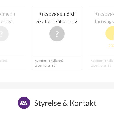
lmen i
Riksbyggen BRF
Riksbyg
lefteå
Skellefteåhus nr 2
Järnväg
20
lefteå
Kommun
Skellefteå
Kommun
Skelle
Lägenheter
60
Lägenheter
39
Styrelse & Kontakt