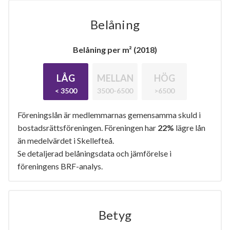
Belåning
Belåning per m² (2018)
LÅG
MELLAN
HÖG
< 3500
3500-6500
>6500
Föreningslån är medlemmarnas gemensamma skuld i
bostadsrättsföreningen. Föreningen har
22%
lägre lån
än medelvärdet i Skellefteå.
Se detaljerad belåningsdata och jämförelse i
föreningens BRF-analys.
Betyg