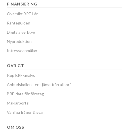
FINANSIERING
Översikt BRF-Lån
Ränteguiden
Digitala verktyg
Nyproduktion
Intresseanmälan
ÖVRIGT
Köp BRF-analys
Anbudskollen - en tjänst från allabrf
BRF-data för företag
Mäklarportal
Vanliga frågor & svar
OM OSS