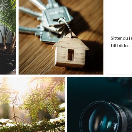
Sitter du i
till bilder.