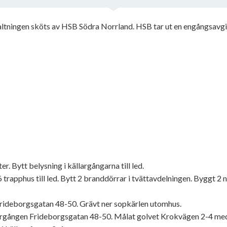
ltningen sköts av HSB Södra Norrland. HSB tar ut en engångsavg
. Bytt belysning i källargångarna till led.
 trapphus till led. Bytt 2 branddörrar i tvättavdelningen. Byggt 2
 Frideborgsgatan 48-50. Grävt ner sopkärlen utomhus.
largången Frideborgsgatan 48-50. Målat golvet Krokvägen 2-4 med