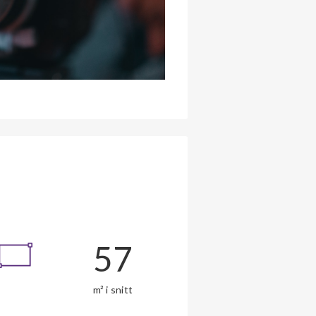
57
m² i snitt