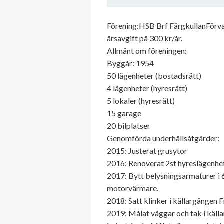
Förening:HSB Brf FärgkullanFörva
årsavgift på 300 kr/år.
Allmänt om föreningen:
Byggår: 1954
50 lägenheter (bostadsrätt)
4 lägenheter (hyresrätt)
5 lokaler (hyresrätt)
15 garage
20 bilplatser
Genomförda underhållsåtgärder:
2015: Justerat grusytor
2016: Renoverat 2st hyreslägenheter
2017: Bytt belysningsarmaturer i 6
motorvärmare.
2018: Satt klinker i källargången
2019: Målat väggar och tak i käl