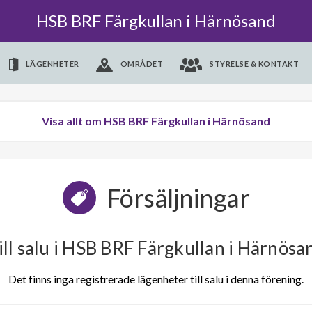
HSB BRF Färgkullan i Härnösand
LÄGENHETER
OMRÅDET
STYRELSE & KONTAKT
Visa allt om HSB BRF Färgkullan i Härnösand
Försäljningar
ill salu i HSB BRF Färgkullan i Härnösa
Det finns inga registrerade lägenheter till salu i denna förening.