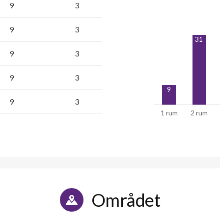
9
3
9
3
31
9
3
9
3
9
9
3
1 rum
2 rum
Området