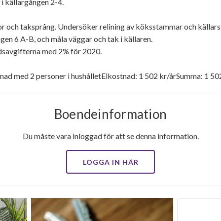
 i källargången 2-4.
or och taksprång. Undersöker relining av köksstammar och källar
en 6 A-B, och måla väggar och tak i källaren.
adsavgifterna med 2% för 2020.
ad med 2 personer i hushålletElkostnad: 1 502 kr/årSumma: 1 502
Boendeinformation
Du måste vara inloggad för att se denna information.
LOGGA IN HÄR