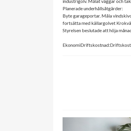
industrigolv. Målat väggar och tak
Planerade underhållsåtgärder:
Byte garageportar. Måla vindskiv
fortsätta med källargolvet Krokväg
Styrelsen beslutade att höja mån
EkonomiDriftskostnad:Driftskostn