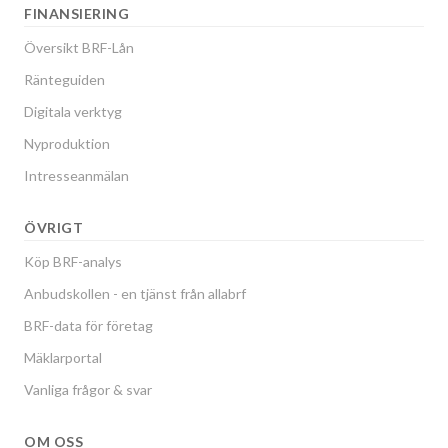
FINANSIERING
Översikt BRF-Lån
Ränteguiden
Digitala verktyg
Nyproduktion
Intresseanmälan
ÖVRIGT
Köp BRF-analys
Anbudskollen - en tjänst från allabrf
BRF-data för företag
Mäklarportal
Vanliga frågor & svar
OM OSS