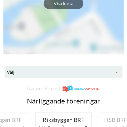
Visa karta
Välj
I samarbete med
Närliggande föreningar
ggen BRF
Riksbyggen BRF
HSB BRF 