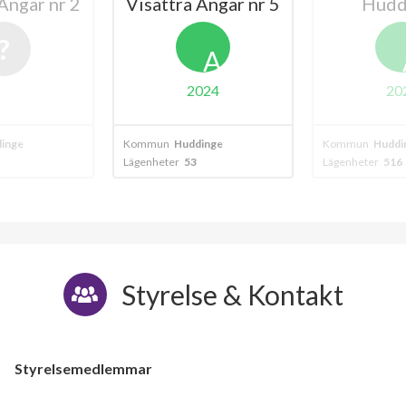
Ängar nr 2
Visättra Ängar nr 5
Hudd
A
2024
20
inge
Kommun
Huddinge
Kommun
Huddi
Lägenheter
53
Lägenheter
516
Styrelse & Kontakt
Styrelsemedlemmar