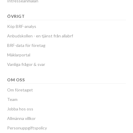
Intresseanmälan
ÖVRIGT
Köp BRF-analys
Anbudskollen - en tjänst från allabrf
BRF-data för företag
Mäklarportal
Vanliga frågor & svar
OM OSS
Om företaget
Team
Jobba hos oss
Allmänna villkor
Personuppgiftspolicy