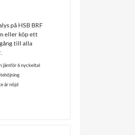
alys på HSB BRF
 eller köp ett
ång till alla
.
 jämför 6 nyckeltal
ntehöjning
e är nöjd