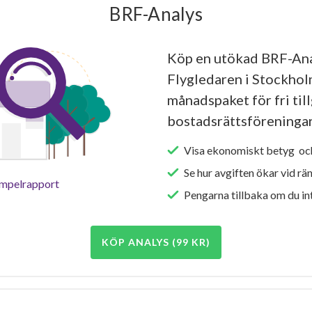
BRF-Analys
Köp en utökad BRF-An
Flygledaren i Stockholm
månadspaket för fri tillg
bostadsrättsföreningar
Visa ekonomiskt betyg och
Se hur avgiften ökar vid rä
empelrapport
Pengarna tillbaka om du int
KÖP ANALYS (99 KR)