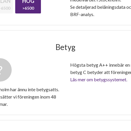
LAN
HÖG
Se detaljerad belåningsdata oc
-6500
>6500
BRF-analys.
Betyg
Högsta betyg A++ innebär en
betyg C betyder att föreninge
Läs mer om betygssystemet.
olm har ännu inte betygsatts.
ätter vi föreningen inom 48
mar.