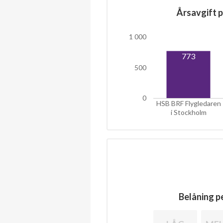
Årsavgift p
1 000
773
500
0
HSB BRF Flygledaren
i Stockholm
Belåning pe