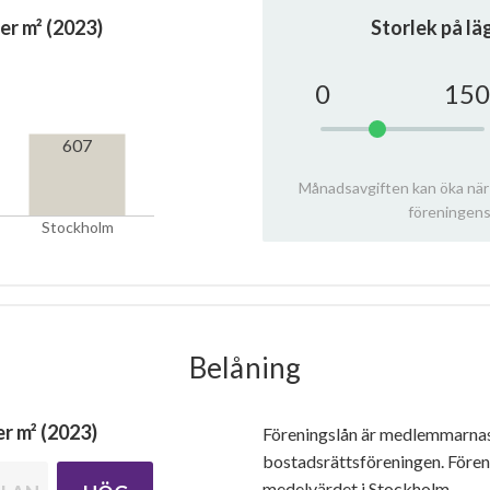
er m² (2023)
Storlek på l
0
150
607
Månadsavgiften kan öka när
föreningens
Stockholm
Belåning
r m² (2023)
Föreningslån är medlemmarna
bostadsrättsföreningen. Före
medelvärdet i Stockholm.