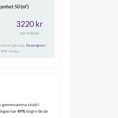
ägenhet
50
(m²)
3220 kr
per månad
 räntan går upp.
Se prognos
i
 BRF-analys.
s gemensamma skuld i
ningen har
49%
högre lån än