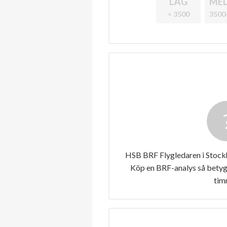
LÅG
MEL
< 3500
3500
HSB BRF Flygledaren i Stockh
Köp en BRF-analys så betygs
tim