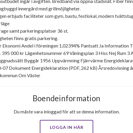
budet ingår i avgiften. Bredband via öppna stadsnät. Fiber finn
ngbyggd innergård med grillmöjligheter.
 erbjuds faciliteter som gym, bastu, festlokal, modern tvättstu
rläge
arage samt parkeringsplatser 36 st.
gheten finns gratis parkering.
r Ekonomi Andel i föreningen 1,02394% Pantsatt Ja Information 
1 395 000 kr Lägenhetsnummer 69 Våningsplan 3 Hiss Nej Rum 3 
yggnadssätt Byggår 1956 Uppvärmning Fjärrvärme Energideklarat
-07 Dokument Energideklaration (PDF, 262 kB) Årsredovisning å
a kommun Om Väster
Boendeinformation
Du måste vara inloggad för att se denna information.
LOGGA IN HÄR