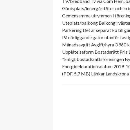
TV/bredband Tv via Com Hem, basut
Gårdsplats/innergård Stor och kri
Gemensamma utrymmen I föreningen
Uteplats/balkong Balkong i väste
Parkering Det är separat kö till g
På närliggande gator utanför fasti
Månadsavgift Avgift/hyra 3 960 k
Upplåtelseform Bostadsrätt Pris 
*Enligt bostadsrättsföreningen B
Energideklarationsdatum 2019-10
(PDF, 5,7 MB) Länkar Landskron