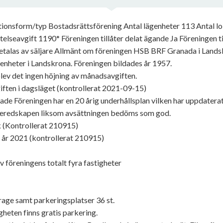
nsform/typ Bostadsrättsförening Antal lägenheter 113 Antal lo
lseavgift 1190* Föreningen tillåter delat ägande Ja Föreningen ti
etalas av säljare Allmänt om föreningen HSB BRF Granada i Lands
nheter i Landskrona. Föreningen bildades år 1957.
ev det ingen höjning av månadsavgiften.
ften i dagsläget (kontrollerat 2021-09-15)
de Föreningen har en 20 årig underhållsplan vilken har uppdaterat
beredskapen liksom avsättningen bedöms som god.
k (Kontrollerat 210915)
 år 2021 (kontrollerat 210915)
 föreningens totalt fyra fastigheter
arage samt parkeringsplatser 36 st.
gheten finns gratis parkering.