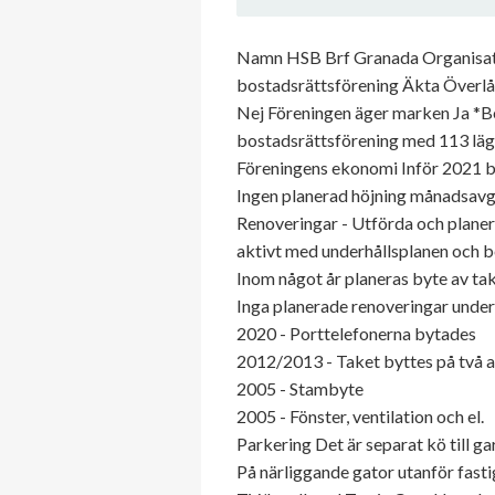
Namn HSB Brf Granada Organisatio
bostadsrättsförening Äkta Överlåte
Nej Föreningen äger marken Ja *B
bostadsrättsförening med 113 läge
Föreningens ekonomi Inför 2021 bl
Ingen planerad höjning månadsavgi
Renoveringar - Utförda och planera
aktivt med underhållsplanen och 
Inom något år planeras byte av ta
Inga planerade renoveringar under
2020 - Porttelefonerna bytades
2012/2013 - Taket byttes på två av
2005 - Stambyte
2005 - Fönster, ventilation och el.
Parkering Det är separat kö till g
På närliggande gator utanför fasti