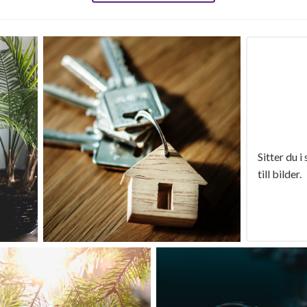
Sitter du i
till bilder.