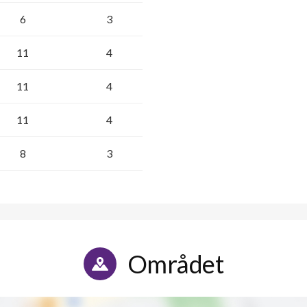
6
3
11
4
11
4
11
4
8
3
Området