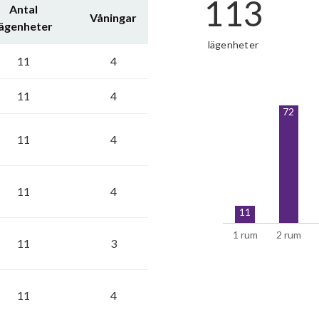
113
Antal
Våningar
lägenheter
lägenheter
11
4
11
4
72
11
4
11
4
11
1 rum
2 rum
11
3
11
4