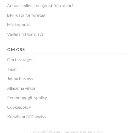
Anbudskollen - en tjänst från allabrf
BRF-data för företag
Mäklarportal
Vanliga frågor & svar
OM OSS
Om företaget
Team
Jobba hos oss
Allmänna villkor
Personuppgiftspolicy
Cookiepolicy
Köpvillkor BRF analys
Copyright © ABRF Technologies AB 2026