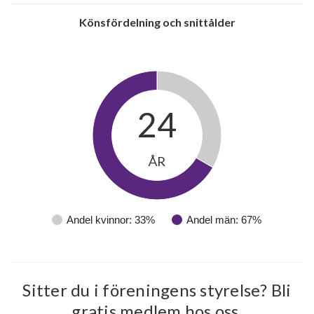
Könsfördelning och snittålder
24
ÅR
Andel kvinnor: 33%
Andel män: 67%
Sitter du i föreningens styrelse? Bli
gratis medlem hos oss.