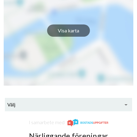
Hasselstigen 11C
1
-
Hasselstigen 11D
1
-
Visa karta
Hasselstigen 11E
1
-
Hasselstigen 11F
1
-
Hasselstigen 11G
1
-
Hasselstigen 11H
1
-
Hasselstigen 11J
1
-
Välj
Hasselstigen 13A
1
-
I samarbete med
Hasselstigen 13B
1
-
Närliggande föreningar