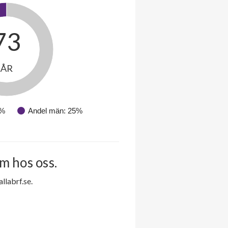
73
ÅR
5%
Andel män: 25%
m hos oss.
labrf.se.