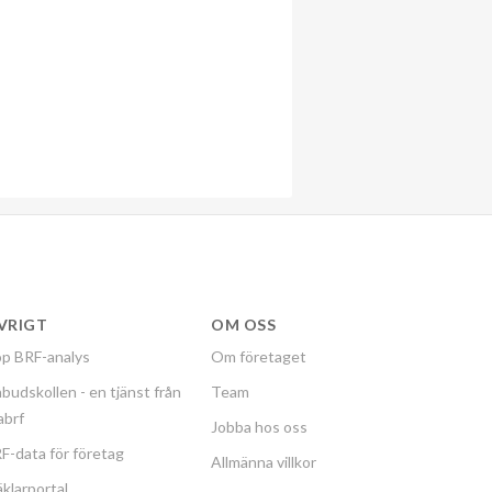
VRIGT
OM OSS
p BRF-analys
Om företaget
budskollen - en tjänst från
Team
labrf
Jobba hos oss
F-data för företag
Allmänna villkor
klarportal