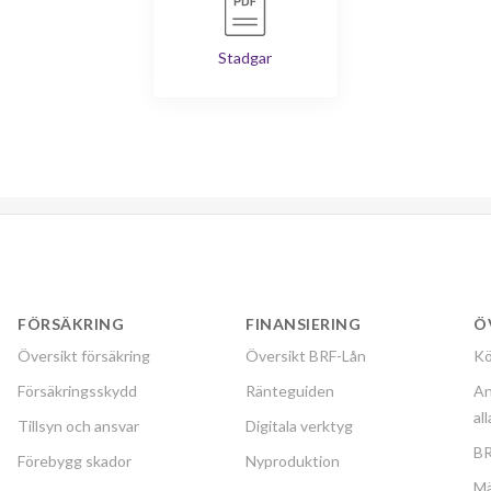
Stadgar
FÖRSÄKRING
FINANSIERING
Ö
Översikt försäkring
Översikt BRF-Lån
Kö
Försäkringsskydd
Ränteguiden
An
al
Tillsyn och ansvar
Digitala verktyg
BR
Förebygg skador
Nyproduktion
Mä